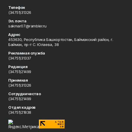
Телефон
(34751)31326
Эл. почта
sakmar07@rambler.ru
Адрес
453630, Республика Башкортостан, Баймакский район, г.
Баймак, пр-т С. Юлаева, 38
Рекламная служба
(34751)31337
Редакция
(34751)21499
Приемная
(34751)31326
Сотрудничество
(34751)21499
Отдел кадров
(34751)21838