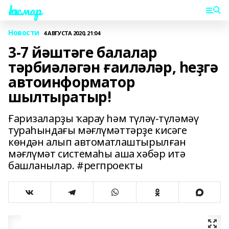
Һаҡмар
Новости
4 АВГУСТА 2020, 21:04
3-7 йәштәге балалар
тәрбиәләгән ғаиләләр, һеҙгә
автоинформатор
шылтыратыр!
Ғаризаларҙы ҡарау һәм түләү-түләмәү
тураһындағы мәғлүмәттәрҙе кисәге
көндән алып автоматлаштырылған
мәғлүмәт системаһы аша хәбәр итә
башланылар. #регпроекты