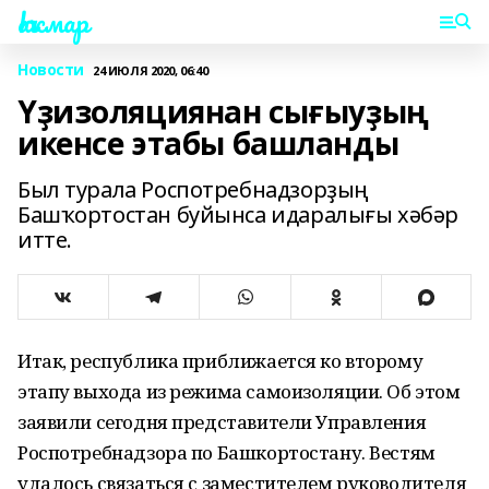
Һаҡмар
Новости
24 ИЮЛЯ 2020, 06:40
Үҙизоляциянан сығыуҙың
икенсе этабы башланды
Был турала Роспотребнадзорҙың
Башҡортостан буйынса идаралығы хәбәр
итте.
Итак, республика приближается ко второму
этапу выхода из режима самоизоляции. Об этом
заявили сегодня представители Управления
Роспотребнадзора по Башкортостану. Вестям
удалось связаться с заместителем руководителя