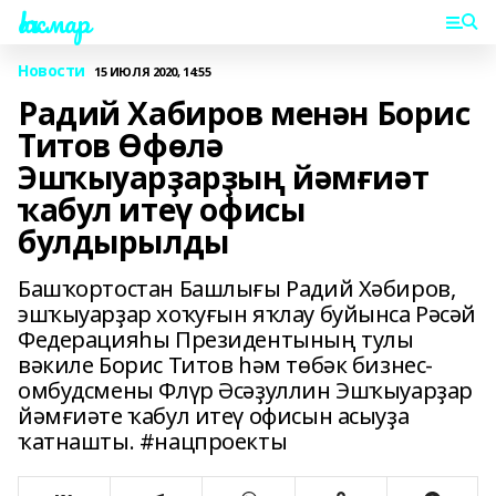
Һаҡмар
Новости
15 ИЮЛЯ 2020, 14:55
Радий Хабиров менән Борис
Титов Өфөлә
Эшҡыуарҙарҙың йәмғиәт
ҡабул итеү офисы
булдырылды
Башҡортостан Башлығы Радий Хәбиров,
эшҡыуарҙар хоҡуғын яҡлау буйынса Рәсәй
Федерацияһы Президентының тулы
вәкиле Борис Титов һәм төбәк бизнес-
омбудсмены Флүр Әсәҙуллин Эшҡыуарҙар
йәмғиәте ҡабул итеү офисын асыуҙа
ҡатнашты. #нацпроекты