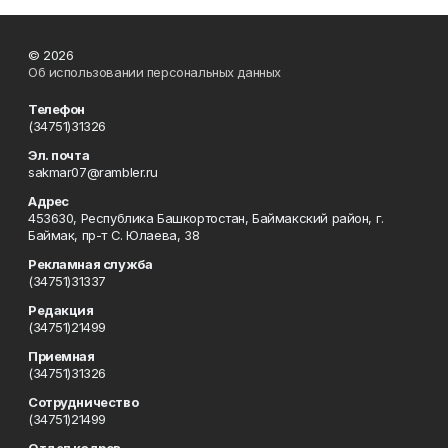
© 2026
Об использовании персональных данных
Телефон
(34751)31326
Эл. почта
sakmar07@rambler.ru
Адрес
453630, Республика Башкортостан, Баймакский район, г.
Баймак, пр-т С. Юлаева, 38
Рекламная служба
(34751)31337
Редакция
(34751)21499
Приемная
(34751)31326
Сотрудничество
(34751)21499