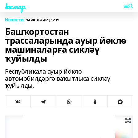
Һаҡмар
Новости
14 ИЮЛЯ 2020, 12:39
Башҡортостан
трассаларында ауыр йөклө
машиналарға сикләү
ҡуйылды
Республикала ауыр йөклө
автомобилдәргә ваҡытлыса сикләү
ҡуйылды.