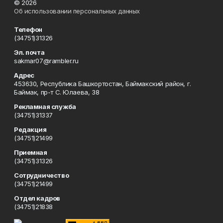
© 2026
Об использовании персональных данных
Телефон
(34751)31326
Эл. почта
sakmar07@rambler.ru
Адрес
453630, Республика Башкортостан, Баймакский район, г.
Баймак, пр-т С. Юлаева, 38
Рекламная служба
(34751)31337
Редакция
(34751)21499
Приемная
(34751)31326
Сотрудничество
(34751)21499
Отдел кадров
(34751)21838