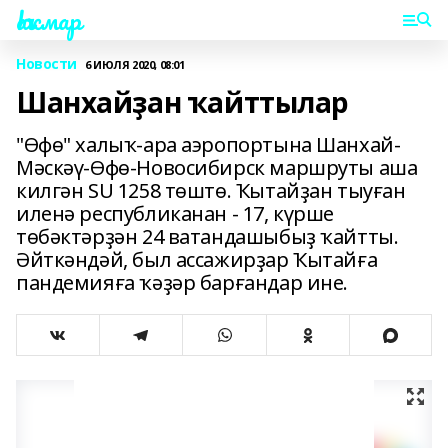
Һаҡмар
Новости
6 ИЮЛЯ 2020, 08:01
Шанхайҙан ҡайттылар
"Өфө" халыҡ-ара аэропортына Шанхай-
Мәскәү-Өфө-Новосибирск маршруты аша
килгән SU 1258 төштө. Ҡытайҙан тыуған
иленә республиканан - 17, күрше
төбәктәрҙән 24 ватандашыбыҙ ҡайтты.
Әйткәндәй, был ассажирҙар Ҡытайға
пандемияға ҡәҙәр барғандар ине.