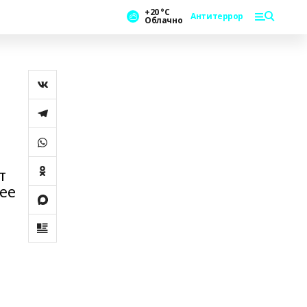
+20 °С
Антитеррор
Облачно
т
ее