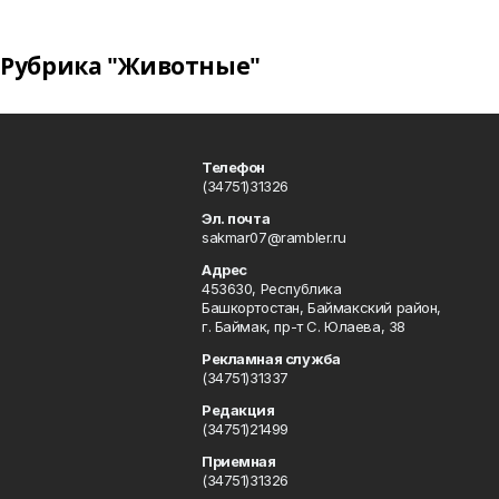
Рубрика "Животные"
Телефон
(34751)31326
Эл. почта
sakmar07@rambler.ru
Адрес
453630, Республика
Башкортостан, Баймакский район,
г. Баймак, пр-т С. Юлаева, 38
Рекламная служба
(34751)31337
Редакция
(34751)21499
Приемная
(34751)31326