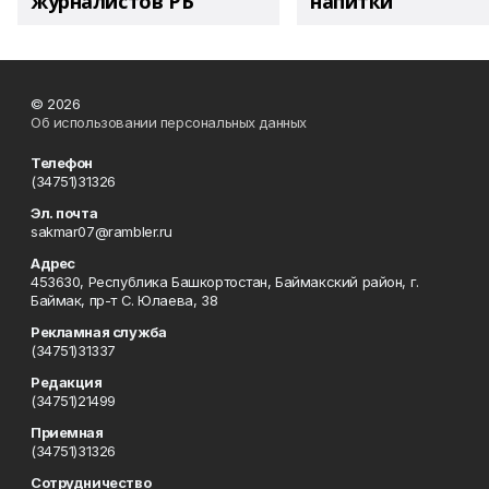
журналистов РБ
напитки"
© 2026
Об использовании персональных данных
Телефон
(34751)31326
Эл. почта
sakmar07@rambler.ru
Адрес
453630, Республика Башкортостан, Баймакский район, г.
Баймак, пр-т С. Юлаева, 38
Рекламная служба
(34751)31337
Редакция
(34751)21499
Приемная
(34751)31326
Сотрудничество