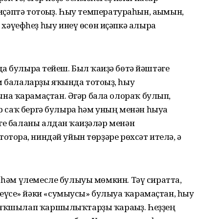
 иҫәптә тотоғыҙ. Һыу температураһын, ағымын,
үефһеҙ һыу инеү өсөн иҫәпкә алырға
 булырға тейеш. Был ҡағиҙә бөтә йәштәге
м балаларҙы яҡында тотоғыҙ, һыу
а ҡарамаҫтан. Әгәр бала олораҡ булып,
р саҡ бергә булырға һәм уның менән һыуға
ге баланы алдан ҡағиҙәләр менән
оторға, ниндәй уйын төрҙәре рөхсәт ителә, ә
е һәм үлемесле булыуы мөмкин. Тәү сиратта,
үсе» йәки «сумыусы» булыуға ҡарамаҫтан, һыу
 яҡшылап ҡаршылыҡтарҙы ҡарағыҙ. Һеҙҙең