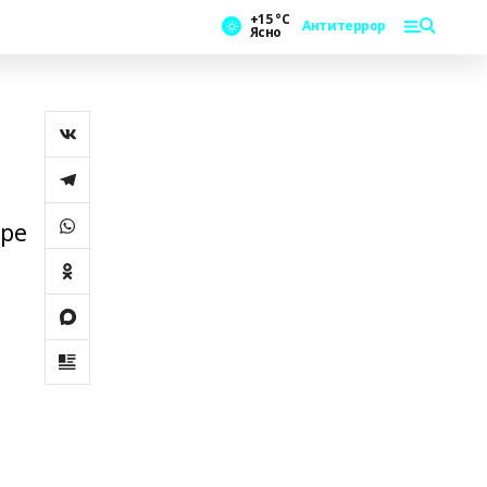
+15 °С
Антитеррор
Ясно
әре