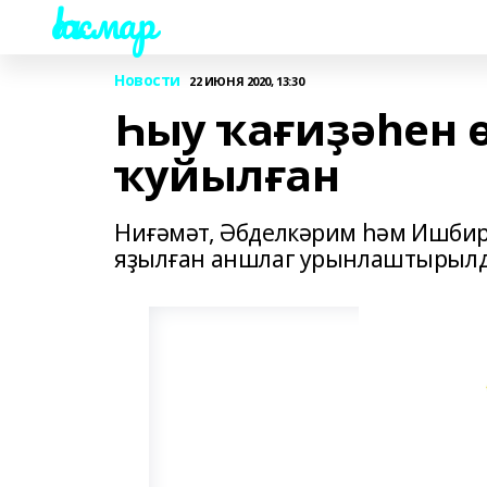
Һаҡмар
Новости
22 ИЮНЯ 2020, 13:30
Һыу ҡағиҙәһен 
ҡуйылған
Ниғәмәт, Әбделкәрим һәм Ишбир
яҙылған аншлаг урынлаштырыл