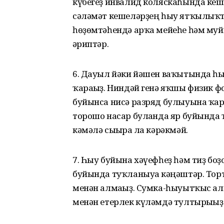
күбегеҙ инвалид коляскаһында кеше
сәләмәт кешеләрҙең һыу ятҡылыҡт
һөҙөмтәһендә арҡа мейеһе һәм муй
ғәриптәр.
6. Дауыл йәки йәшен ваҡытында һы
ҡарағыҙ. Ниндәй генә яҡшы физик ф
буйынса нисә разряд булыуына ҡар
торошо насар булғанда яр буйында 
кәмәлә сығырға ла кәрәкмәй.
7. Һыу буйына хәүефһеҙ һәм тиҙ боҙо
буйында туҡланыуға кәңәштәр. Торт,
менән алмағыҙ. Сумка-һыуытҡыс ал
менән етерлек күләмдә тултырығыҙ