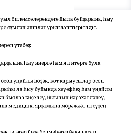
ауыл биләмсәләрендәге йылға буйҙарына, һыу
ләре яҙылған аншлаг урынлаштырылды.
шөрөп үтәбеҙ:
рҙа ғына һыу инергә һәм ял итергә була.
еү өсөн уңайлы һөҙәк, ҡотҡарыусылар өсөн
арыһы ла һыу буйында хәүефһеҙ һәм уңайлы
ки быялаға киҫелеү, йығылып йәрәхәтләнеү,
на медицина ярҙамына мөрәжәғәт итеүҙең
рәк тә, әгәр йөҙә белмәһәгеҙ йәки насар