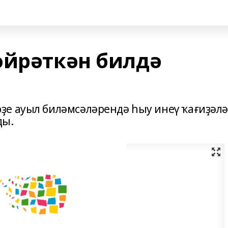
өйрәткән билдә
ҙе ауыл биләмсәләрендә һыу инеү ҡағиҙәл
ды.