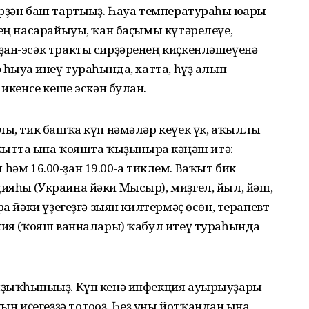
рҙән баш тартығыҙ. Һауа температураһы юғары
дең насарайыуы, ҡан баҫымы күтәрелеүе,
ҙан-эсәк тракты сирҙәренең киҫкенләшеүенә
һыуға инеү тураһында, хатта, һүҙ алып
икенсе кеше эскән булған.
лы, тик башҡа күп нәмәләр кеүек үк, аҡыллы
ҡытта ғына ҡояшта ҡыҙынырға кәңәш итә:
м һәм 16.00-ҙан 19.00-ға тиклем. Ваҡыт бик
ияһы (Украина йәки Мысыр), миҙгел, йыл, йәш,
ға йәки үҙегеҙгә зыян килтермәҫ өсөн, терапевт
апия (ҡояш ванналары) ҡабул итеү тураһында
ыҙыҡһынығыҙ. Күп кенә инфекция ауырыуҙары
иҫегеҙҙә тотоғоҙ. Һеҙ уны йотҡандан ғына