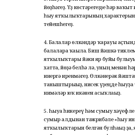
йөҙһәгеҙ. Үҙ көстәрегеҙҙе һәр ваҡыт
һыу ятҡылыҡтарының характерын хә
тейешһегеҙ.
4. Балалар өлкәндәр ҡарауы аҫтында
балаларға ҡағыла. Биш йәшкә тикле
ятҡылыҡтары йәки яр буйы булыуын
хатта, йөҙә белһә лә, уның менән һә
инергә иренмәгеҙ. Өлкәнерәк йәштә
таныштырығыҙ, нисек үҙеңде һыуҙа т
нимәләр юҡ икәнен асыҡлағыҙ.
5. Һыуға һикереү һәм сумыу хәүефл
сумыр алдынан тәжрибәле «һыу ине
ятҡылыҡтарын белгән булһағыҙ ҙа,