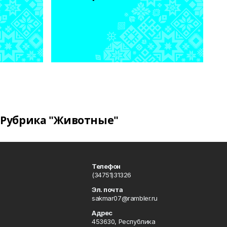
Рубрика "Животные"
Телефон
(34751)31326
Эл. почта
sakmar07@rambler.ru
Адрес
453630, Республика