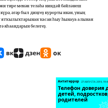
 йәки тире менән теләһә ниндәй бәйләнеш
 күрә, әгәр был диңгеҙ курорты икән, уның
 ятҡылыҡтарынан ҡасан һыу һынауға алынған
 яһағандарын белегеҙ.
Антитеррор
27 АВГУСТА 2019, 19:4
Телефон доверия д
детей, подростков,
родителей