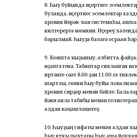
8. Һыу буйында иҫерткес эсемлектә
булғанда, иҫерткес эсемлектәр хәл
хроник йөрәк-ҡан системаһы, ашҡа
килтерергә мөмкин. Иҫереү хәлендә 
барылмай. Һыуҙа бәләгә осраған һәр 
9. Ҡояшта ҡыҙыныу, әлбиттә, файҙа
иҫәптә генә. Табиптар сикләнгән ва
иртәнге сәғәт 8.00-ҙән 11.00-гә тикле
шартлы, сөнки һыу буйы локализац
хроник сирҙәр менән бәйле. Балалар
йәки ғаилә табибы менән гелиотер
алдан кәңәшләшегеҙ.
10. Һыуҙың сифаты менән алдан ҡ
һыу ятҡылыҡтары һыу аша йоҡҡанын 