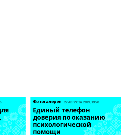
Фотогалерея
6
27 АВГУСТА 2019, 19:50
ля 
Единый телефон 
 
доверия по оказанию 
психологической 
помощи