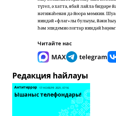
түгел, ә хатта, ябай лайла биҙҙәре
нәтижәһенән дә йоғорға мөмкин. Шуға
ниндәй «флаг»лы булыуы, йәки һыу
һәм эпидемиологтар ниндәй һөҙөмтә
Читайте нас
Редакция һайлауы
Антитеррор
17 НОЯБРЯ 2021, 07:16
Ышаныс телефондары! 