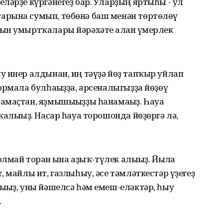
ләрҙе күргәнегеҙ бар. Уларҙың яртыһы - ул
арына сумып, төбөнә баш менән төртөлөү
ын умыртҡалары йәрәхәте алған ғүмерлек
у инер алдынан, иң тәүҙә йөҙ тапҡыр уйлап
ормала булһағыҙҙа, арсеналыгыҙҙа йөҙөү
амаҫтан, яҙмышығыҙҙы һанамағыҙ. Һауа
ҡалығыҙ. Насар һауа торошонда йөҙөргә лә,
лмай торған ғына аҙыҡ-түлек алығыҙ. Йылға
 майлы ит, газлыһыу, әсе тәмләткестәр үҙегеҙ
ығыҙ, уны йәшелсә һәм емеш-еләктәр, һыу
.