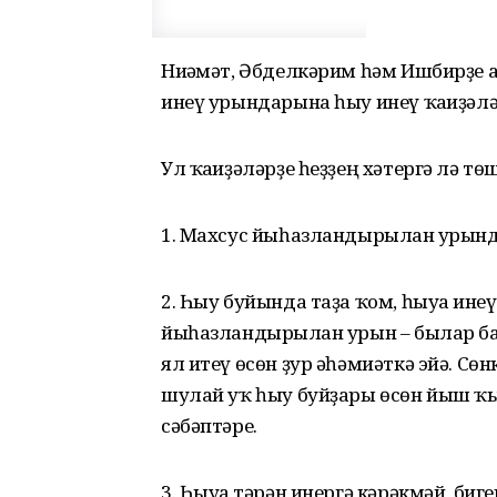
Ниғәмәт, Әбделкәрим һәм Ишбирҙе 
инеү урындарына һыу инеү ҡағиҙә
Ул ҡағиҙәләрҙе һеҙҙең хәтергә лә тө
1. Махсус йыһазландырылған урында
2. Һыу буйында таҙа ҡом, һыуға ин
йыһазландырылған урын – былар б
ял итеү өсөн ҙур әһәмиәткә эйә. Сөн
шулай уҡ һыу буйҙары өсөн йыш ҡы
сәбәптәре.
3. Һыуға тәрән инергә кәрәкмәй, биге