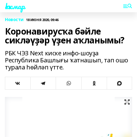
Һаҡмар
Новости
18 ИЮНЯ 2020, 09:46
Коронавирусҡа бәйле
сикләүҙәр үҙен аҡланымы?
РБК ЧЭЗ Next киске инфо-шоуҙа
Республика Башлығы ҡатнашып, тап ошо
турала һөйләп үтте.