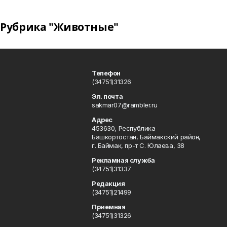
Рубрика "Животные"
Телефон
(34751)31326
Эл. почта
sakmar07@rambler.ru
Адрес
453630, Республика
Башкортостан, Баймакский район,
г. Баймак, пр-т С. Юлаева, 38
Рекламная служба
(34751)31337
Редакция
(34751)21499
Приемная
(34751)31326