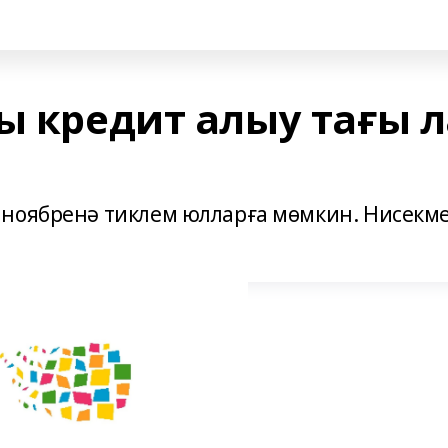
ы кредит алыу тағы л
 ноябренә тиклем юлларға мөмкин. Нисекм