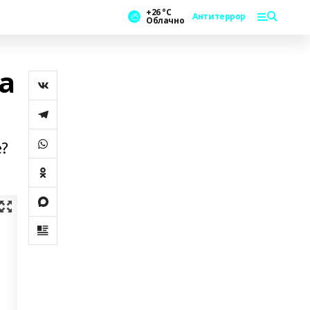
+26 °С
Антитеррор
Облачно
а
е?