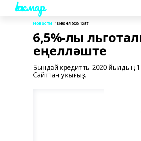
Һаҡмар
Новости
18 ИЮНЯ 2020, 12:57
6,5%-лы льготал
еңелләште
Бындай кредитты 2020 йылдың 1
Сайттан уҡығыҙ.