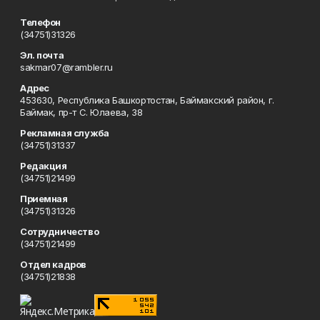
Телефон
(34751)31326
Эл. почта
sakmar07@rambler.ru
Адрес
453630, Республика Башкортостан, Баймакский район, г.
Баймак, пр-т С. Юлаева, 38
Рекламная служба
(34751)31337
Редакция
(34751)21499
Приемная
(34751)31326
Сотрудничество
(34751)21499
Отдел кадров
(34751)21838