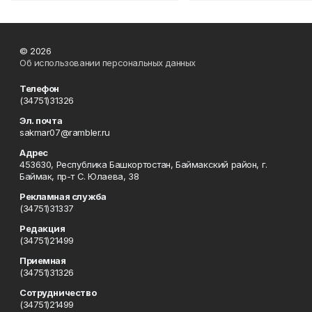
© 2026
Об использовании персональных данных
Телефон
(34751)31326
Эл. почта
sakmar07@rambler.ru
Адрес
453630, Республика Башкортостан, Баймакский район, г.
Баймак, пр-т С. Юлаева, 38
Рекламная служба
(34751)31337
Редакция
(34751)21499
Приемная
(34751)31326
Сотрудничество
(34751)21499