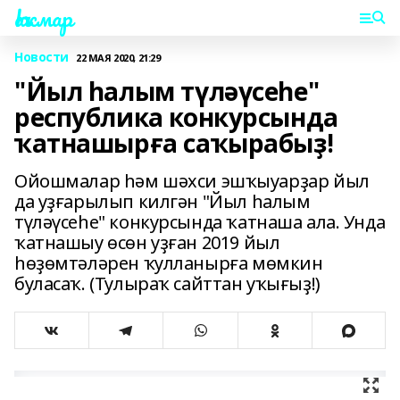
Һаҡмар
Новости
22 МАЯ 2020, 21:29
"Йыл һалым түләүсеһе"
республика конкурсында
ҡатнашырға саҡырабыҙ!
Ойошмалар һәм шәхси эшҡыуарҙар йыл
да уҙғарылып килгән "Йыл һалым
түләүсеһе" конкурсында ҡатнаша ала. Унда
ҡатнашыу өсөн уҙған 2019 йыл
һөҙөмтәләрен ҡулланырға мөмкин
буласаҡ. (Тулыраҡ сайттан уҡығыҙ!)