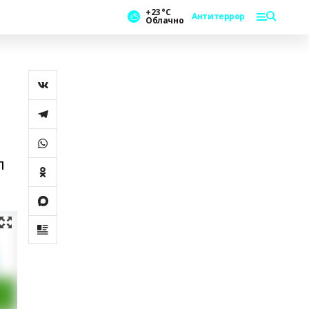
+23 °С
Антитеррор
Облачно
п