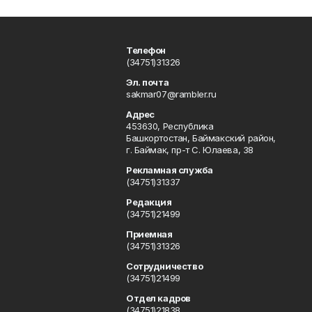
Телефон
(34751)31326
Эл. почта
sakmar07@rambler.ru
Адрес
453630, Республика
Башкортостан, Баймакский район,
г. Баймак, пр-т С. Юлаева, 38
Рекламная служба
(34751)31337
Редакция
(34751)21499
Приемная
(34751)31326
Сотрудничество
(34751)21499
Отдел кадров
(34751)21838