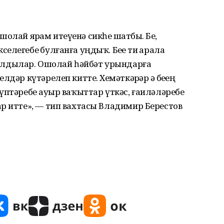
ошолай ярҙам итеүенә сикһеҙ шатбыҙ. Беҙ,
легебеҙ булғанға уңдыҡ. Беҙҙе тиҙ арала
лдылар. Ошолай һәйбәт урындарға
әр күтәрелеп китте. Хеҙмәткәрҙәр ҙә беҙҙең
птәребеҙ ауыр ваҡыттар үткәс, ғаиләләребеҙ
р итте», — тип вахтасы Владимир Берестов