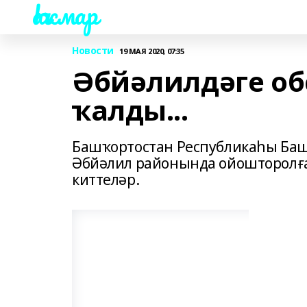
Һаҡмар
Новости
19 МАЯ 2020, 07:35
Әбйәлилдәге об
ҡалды...
Башҡортостан Республикаһы Ба
Әбйәлил районында ойошторолға
киттеләр.