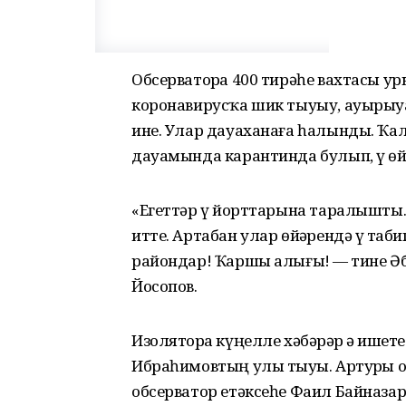
Обсерваторҙа 400 тирәһе вахтасы 
коронавирусҡа шик тыуыу, ауырыу
ине. Улар дауаханаға һалынды. Ҡалғ
дауамында карантинда булып, үҙ өй
«Егеттәр үҙ йорттарына таралышты
итте. Артабан улар өйҙәрендә үҙ та
райондар! Ҡаршы алығыҙ! — тине 
Йосопов.
Изоляторҙа күңелле хәбәрҙәр ҙә ишет
Ибраһимовтың улы тыуҙы. Артурҙы 
обсерватор етәксеһе Фаил Байназар