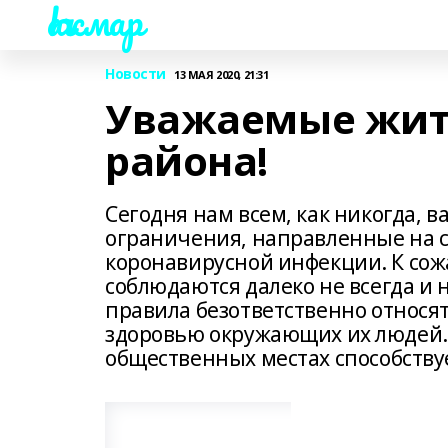
Һаҡмар
Новости
13 МАЯ 2020, 21:31
Уважаемые жит
района!
Сегодня нам всем, как никогда,
ограничения, направленные на 
коронавирусной инфекции. К сож
соблюдаются далеко не всегда и
правила безответственно относятс
здоровью окружающих их людей.
общественных местах способству