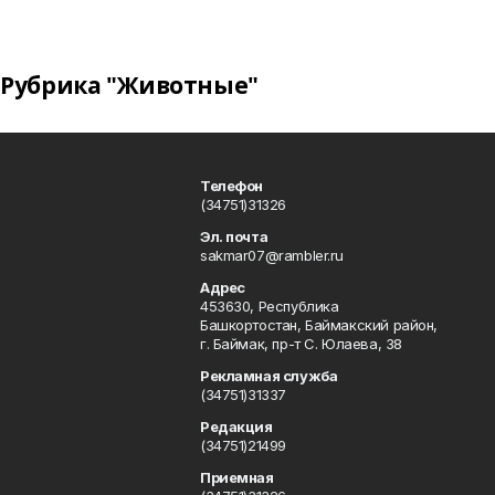
Рубрика "Животные"
Телефон
(34751)31326
Эл. почта
sakmar07@rambler.ru
Адрес
453630, Республика
Башкортостан, Баймакский район,
г. Баймак, пр-т С. Юлаева, 38
Рекламная служба
(34751)31337
Редакция
(34751)21499
Приемная