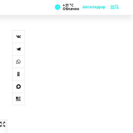
+21 °С
Антитеррор
Облачно