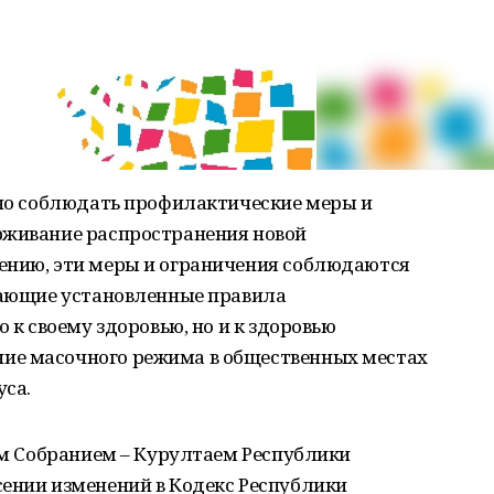
жно соблюдать профилактические меры и
рживание распространения новой
ению, эти меры и ограничения соблюдаются
ушающие установленные правила
о к своему здоровью, но и к здоровью
ие масочного режима в общественных местах
уса.
ным Собранием – Курултаем Республики
сении изменений в Кодекс Республики