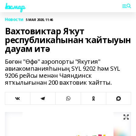
Һаҡмар
Новости
5 МАЯ 2020, 11:46
Вахтовиктар Яҡут
республикаһынан ҡайтыуын
дауам итә
Бөгөн "Өфө" аэропорты "Якутия"
авиакомпанияһының SYL 9202 һәм SYL
9206 рейсы менән Чаяндинск
ятҡылығынан 200 вахтовик ҡайтты.