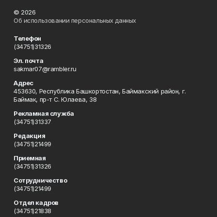
© 2026
Об использовании персональных данных
Телефон
(34751)31326
Эл. почта
sakmar07@rambler.ru
Адрес
453630, Республика Башкортостан, Баймакский район, г.
Баймак, пр-т С. Юлаева, 38
Рекламная служба
(34751)31337
Редакция
(34751)21499
Приемная
(34751)31326
Сотрудничество
(34751)21499
Отдел кадров
(34751)21838