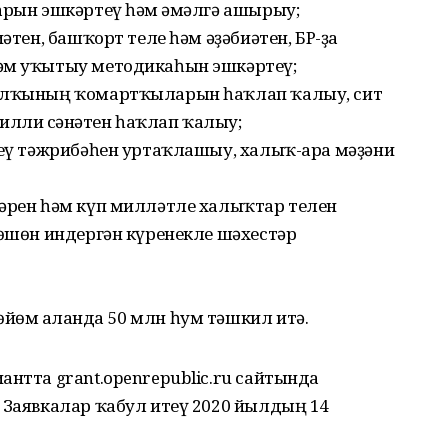
арын эшкәртеү һәм ғәмәлгә ашырыу;
иәтен, башҡорт теле һәм әҙәбиәтен, БР-ҙа
һәм уҡытыу методикаһын эшкәртеү;
халҡының ҡомартҡыларын һаҡлап ҡалыу, сит
лли сәнғәтен һаҡлап ҡалыу;
неү тәжрибәһен уртаҡлашыу, халыҡ-ара мәҙәни
дәрен һәм күп милләтле халыҡтар телен
лөшөн индергән күренекле шәхестәр
йөм алғанда 50 млн һум тәшкил итә.
антта grant.openrepublic.ru сайтында
 Заявкалар ҡабул итеү 2020 йылдың 14