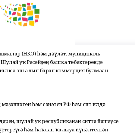
ошмалар (НКО) һәм дәүләт, муниципаль
Шулай уҡ Рәсәйҙең башҡа төбәктәрендә
уйынса эш алып барған коммерция булмаған
мәҙәниәтен һәм сәнғәтен РФ һәм сит илдә
дәрен, шулай уҡ республиканан ситтә йәшәүсе
тереүгә һәм һаҡлап ҡалыуға йүнәлтелгән