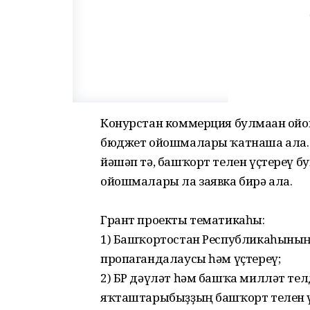
Конурстан коммерция булмаған ой
бюджет ойошмалары ҡатнаша ала. 
йәшәп тә, башҡорт телен үҫтереү б
ойошмалары ла заявка бирә ала.
⠀
Грант проекты тематикаһы:
1) Башҡортостан Республикаһының 
пропагандалаусы һәм үҫтереү;
2) БР дәүләт һәм башҡа милләт тел
яҡташтарыбыҙҙың башҡорт телен үҫ