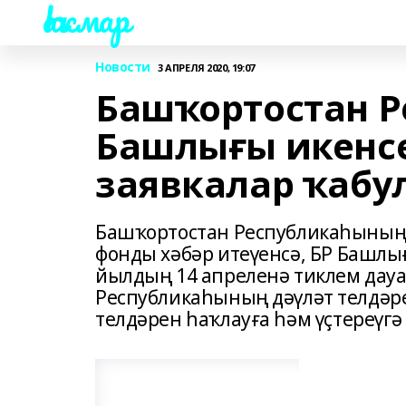
Һаҡмар
Новости
3 АПРЕЛЯ 2020, 19:07
Башҡортостан 
Башлығы икенсе
заявкалар ҡабу
Башҡортостан Республикаһының
фонды хәбәр итеүенсә, БР Башлы
йылдың 14 апреленә тиклем дауа
Республикаһының дәүләт телдәр
телдәрен һаҡлауға һәм үҫтереүгә