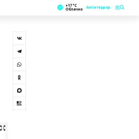
+17 °С
Антитеррор
Облачно