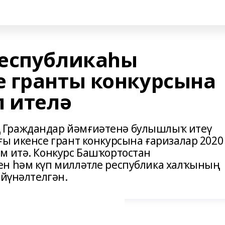
Республикаһы
 гранты конкурсына
л ителә
 Граждандар йәмғиәтенә булышлыҡ итеү
ғы икенсе грант конкурсына ғаризалар 2020
м итә. Конкурс Башҡортостан
ен һәм күп милләтле республика халҡының
 йүнәлтелгән.