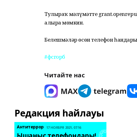
Тулыраҡ мәғлүмәтте grant.openrepu
алырға мөмкин.
⠀
Белешмәләр өсөн телефон һандары: +
⠀
#
фсгорб
Читайте нас
Редакция һайлауы
Антитеррор
17 НОЯБРЯ 2021, 07:16
Ышаныс телефондары! 