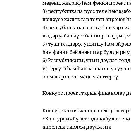
мәҙәни, мәғариф һәм фәнни проектт
3) республикала русс теле һәм әҙәб
йәшәүсе халыҡтар телен өйрәнеү 
4) республиканан ситтә башҡорт 
илдәрҙә йәшәүсе башҡорттарҙың ми
5) туған телдәрҙе уҡытыу һәм өйрә
һәм фәнни бәйләнештәр булдырыу;
6) Республиканы, уның дәүләт тел
үҫтереүгә һәм һаҡлап ҡалыуға үҙ ө
эшмәкәрлеген мәңгеләштереү.
⠀
Конкурс проекттарын финанслау дө
Конкурсҡа заявкалар электрон вари
«Конкурсы» бүлегендә ҡабул ителә.
апреленә тиклем дауам итә.