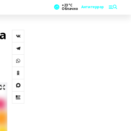
+23 °С
Антитеррор
Облачно
а