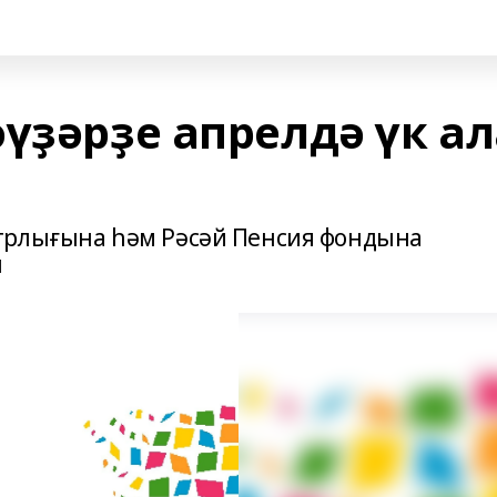
үҙәрҙе апрелдә үк ал
трлығына һәм Рәсәй Пенсия фондына
н