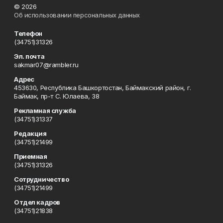
© 2026
Об использовании персональных данных
Телефон
(34751)31326
Эл. почта
sakmar07@rambler.ru
Адрес
453630, Республика Башкортостан, Баймакский район, г.
Баймак, пр-т С. Юлаева, 38
Рекламная служба
(34751)31337
Редакция
(34751)21499
Приемная
(34751)31326
Сотрудничество
(34751)21499
Отдел кадров
(34751)21838