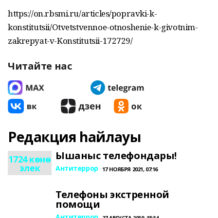
https://on.rbsmi.ru/articles/popravki-k-
konstitutsii/Otvetstvennoe-otnoshenie-k-givotnim-
zakrepyat-v-Konstitutsii-172729/
Читайте нас
Редакция һайлауы
Ышаныс телефондары!
1724 көнө
элек
Антитеррор
17 НОЯБРЯ 2021, 07:16
Телефоны экстренной
помощи
Антитеррор
27 АВГУСТА 2019, 18:34