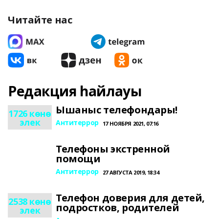
Читайте нас
Редакция һайлауы
Ышаныс телефондары!
1726 көнө
элек
Антитеррор
17 НОЯБРЯ 2021, 07:16
Телефоны экстренной
помощи
Антитеррор
27 АВГУСТА 2019, 18:34
Телефон доверия для детей,
2538 көнө
подростков, родителей
элек