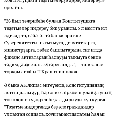
Конституцияға төҙәтмәләрҙе дөрөҫ индереүгә
ҡоролған.
"26 йыл тәжрибәһе булған Конституцияға
төҙәтмәләр индереү бик урынлы. Ул ваҡытта ил
иҡдисад та, сәйәсәт тә башҡасараҡ ине.
Суверенитетты нығытыуға, депутаттарға,
министрҙарға, төбәк башлыҡтарына сит илдә
финанс активтарын һаҡлауҙы тыйыуға бәйле
тәҡдимдәрҙе халыҡ күтәреп алды", -- тине эшсе
төркөм ағзаһы П.Крашенинников.
Ә бына А.Клишас әйтеүенсә, Конституцияның
потенциалы ҙур, һәр эшсе төркөм шулай ҙа уның
төп өлөшөн үҙгәрешһеҙ ҡалдырыуҙы хуп күргән.
"Төҙәтмә индергәндә беҙ әле граждандар
ҡулланған социаль, хоҡуҡи гарантияларҙы һаҡлап