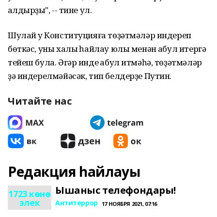
ҡалдырҙыҡ", -- тине ул.
Шулай уҡ Конституцияға төҙәтмәләр индереп
бөткәс, уны халыҡ һайлау юлы менән ҡабул итергә
тейеш була. Әгәр инде ҡабул итмәһә, төҙәтмәләр
ҙә индерелмәйәсәк, тип белдерҙе Путин.
Читайте нас
Редакция һайлауы
Ышаныс телефондары!
1723 көнө
элек
Антитеррор
17 НОЯБРЯ 2021, 07:16