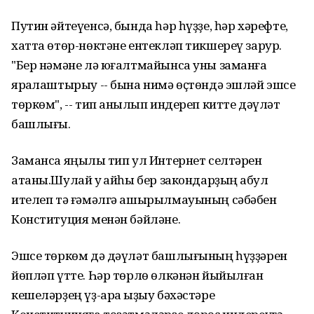
Путин әйтеүенсә, бында һәр һүҙҙе, һәр хәрефте,
хатта өтөр-нөктәне ентекләп тикшереү зарур.
"Бер нәмәне лә юғалтмайынса уны заманға
яраҡлаштырыу -- бына нимә өҫтөндә эшләй эшсе
төркөм", -- тип аныҡлып индереп китте дәүләт
башлығы.
Заманса яңылыҡ тип ул Интернет селтәрен
атаны.Шулай уҡ ҡайһы бер закондарҙың ҡабул
ителеп тә ғәмәлгә ашырылмауының сәбәбен
Конституция менән бәйләне.
Эшсе төркөм дә дәүләт башлығының һүҙҙәрен
йөпләп үтте. Һәр төрлө өлкәнән йыйылған
кешеләрҙең үҙ-ара ҡыҙыу бәхәстәре