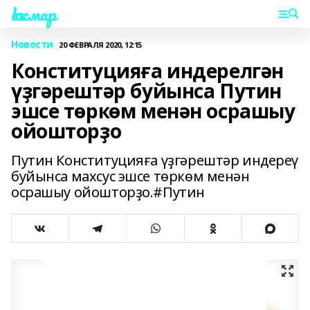
Һаҡмар
Новости
20 ФЕВРАЛЯ 2020, 12:15
Конституцияға индерелгән
үҙгәрештәр буйынса Путин
эшсе төркөм менән осрашыу
ойошторҙо
Путин Конституцияға үҙгәрештәр индереү
буйынса махсус эшсе төркөм менән
осрашыу ойошторҙо.#Путин