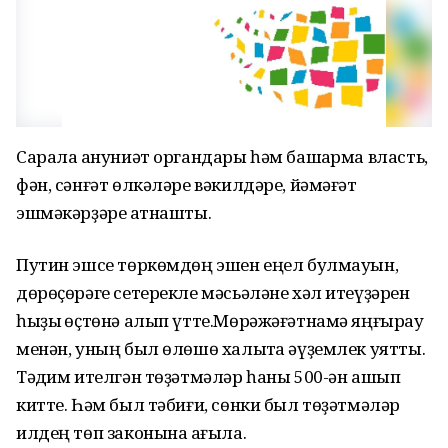
Сарала ҡануниәт органдары һәм башҡарма власть,
фән, сәнғәт өлкәләре вәкилдәре, йәмәғәт
эшмәкәрҙәре ҡатнашты.
Путин эшсе төркөмдөң эшен еңел булмауын,
дөрөҫөрәге сетерекле мәсьәләне хәл итеүҙәрен
һыҙыҡ өҫтөнә алып үтте.Мөрәжәғәтнамә яңғырау
менән, уның был өлөшө халыҡта әүҙемлек уятты.
Тәҡдим ителгән төҙәтмәләр һаны 500-ән ашып
китте. Һәм был тәбиғи, сөнки был төҙәтмәләр
илдең төп законына ҡағыла.