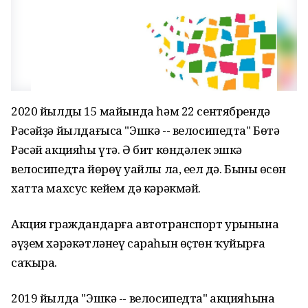
2020 йылдың 15 майында һәм 22 сентябрендә
Рәсәйҙә йылдағыса "Эшкә -- велосипедта" Бөтә
Рәсәй акцияһы үтә. Ә бит көндәлек эшкә
велосипедта йөрөү уңайлы ла, еңел дә. Бының өсөн
хатта махсус кейем дә кәрәкмәй.
Акция граждандарға автотранспорт урынына
әүҙем хәрәкәтләнеү сараһын өҫтөн ҡуйырға
саҡыра.
2019 йылда "Эшкә -- велосипедта" акцияһына