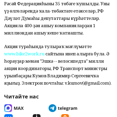
Рәсәй Федерацияһының 35 төбәге ҡушылды. Уны
үҙ өлгөләрендә ҡала-төбәктәге етәкселәр, РФ
Дәүләт Думаһы депутаттары күрһәттеләр.
Акцияла 400-ҙән ашыу компанияларҙан 1
миллиондан ашыу кеше ҡатнашты.
Акция тураһында тулыраҡ мәғлүмәтте
www.bike2work.ru
сайтына инеп алырға була. Ә
һорауҙар менән "Эшкә -- велосипедта" милли
акция координаторы, РФ Транспорт министры
урынбаҫары Кумов Владимир Сергеевичҡа
яҙығыҙ. Электрон почтаһы: v.kumov(@gmail.com).
Читайте нас