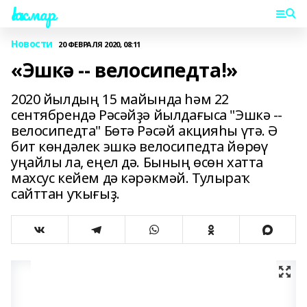
Һаҡмар
Новости
20 ФЕВРАЛЯ 2020, 08:11
«Эшкә -- велосипедта!»
2020 йылдың 15 майында һәм 22
сентябрендә Рәсәйҙә йылдағыса "Эшкә --
велосипедта" Бөтә Рәсәй акцияһы үтә. Ә
бит көндәлек эшкә велосипедта йөрөү
уңайлы ла, еңел дә. Бының өсөн хатта
махсус кейем дә кәрәкмәй. Тулыраҡ
сайттан уҡығыҙ.