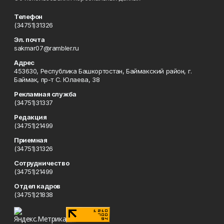
Телефон
(34751)31326
Эл. почта
sakmar07@rambler.ru
Адрес
453630, Республика Башкортостан, Баймакский район, г.
Баймак, пр-т С. Юлаева, 38
Рекламная служба
(34751)31337
Редакция
(34751)21499
Приемная
(34751)31326
Сотрудничество
(34751)21499
Отдел кадров
(34751)21838