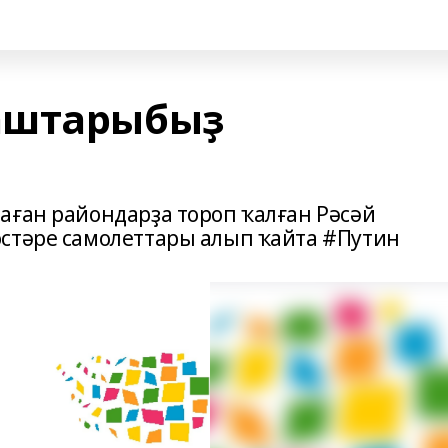
аштарыбыҙ
аған райондарҙа тороп ҡалған Рәсәй
стәре самолеттары алып ҡайта #Путин