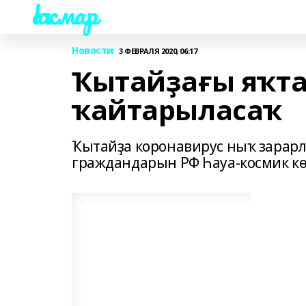
Һаҡмар
Новости
3 ФЕВРАЛЯ 2020, 06:17
Ҡытайҙағы яҡт
ҡайтарыласаҡ
Ҡытайҙа коронавирус ныҡ зарарл
граждандарын РФ Һауа-космик кө