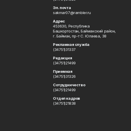
Эл. почта
sakmar07@rambler.ru
Адрес
453630, Республика
Башкортостан, Баймакский район,
г. Баймак, пр-т С. Юлаева, 38
Рекламная служба
(34751)31337
Редакция
(34751)21499
Приемная
(34751)31326
Сотрудничество
(34751)21499
Отдел кадров
(34751)21838