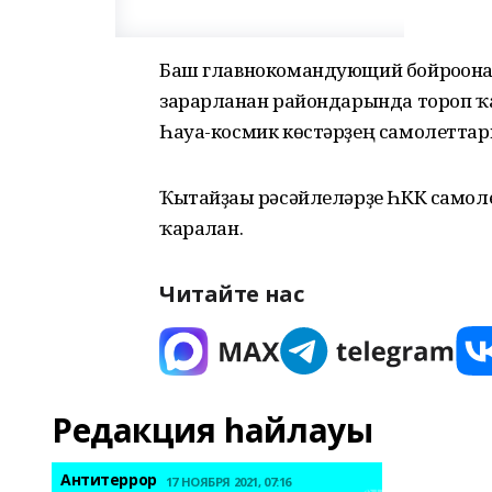
Баш главнокомандующий бойроғон
зарарланған райондарында тороп ҡ
Һауа-космик көстәрҙең самолеттар
Ҡытайҙағы рәсәйлеләрҙе ҺКК самол
ҡаралған.
Читайте нас
Редакция һайлауы
Антитеррор
17 НОЯБРЯ 2021, 07:16