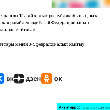
а ярашлы Ҡытай халыҡ республикаһының ныҡ
алған рәсәйлеләрҙе Рәсәй Федерацияһының
ы алып ҡайтасаҡ.
еттары менән 3-4 февралдә алып ҡайтыу
Антитеррор
27 АВГУСТА 2019, 19:4