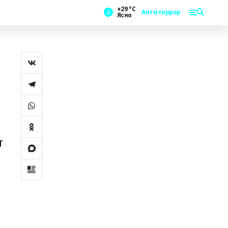
+29 °С
Антитеррор
Ясно
т