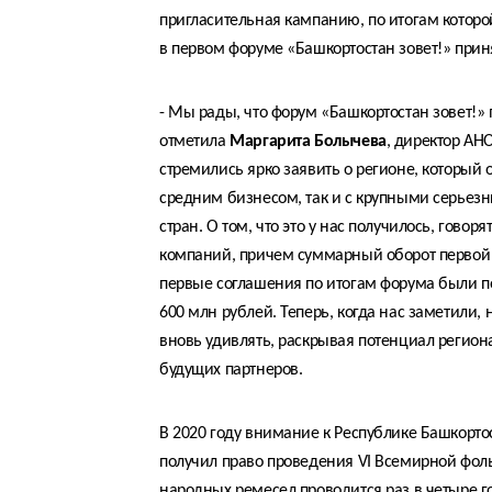
пригласительная кампанию, по итогам которо
в первом форуме «Башкортостан зовет!» прин
- Мы рады, что форум «Башкортостан зовет!» 
отметила
Маргарита Болычева
, директор АН
стремились ярко заявить о регионе, который 
средним бизнесом, так и с крупными серьез
стран. О том, что это у нас получилось, гово
компаний, причем суммарный оборот первой с
первые соглашения по итогам форума были 
600 млн рублей. Теперь, когда нас заметили,
вновь удивлять, раскрывая потенциал регион
будущих партнеров.
В 2020 году внимание к Республике Башкортос
получил право проведения VI Всемирной фо
народных ремесел проводится раз в четыре г