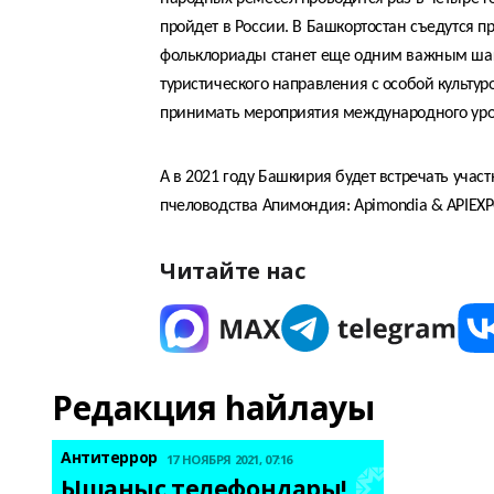
пройдет в России. В Башкортостан съедутся 
фольклориады станет еще одним важным шаго
туристического направления с особой культур
принимать мероприятия международного уро
А в 2021 году Башкирия будет встречать учас
пчеловодства Апимондия: Apimondia & APIEXP
Читайте нас
Редакция һайлауы
Антитеррор
17 НОЯБРЯ 2021, 07:16
Ышаныс телефондары! 