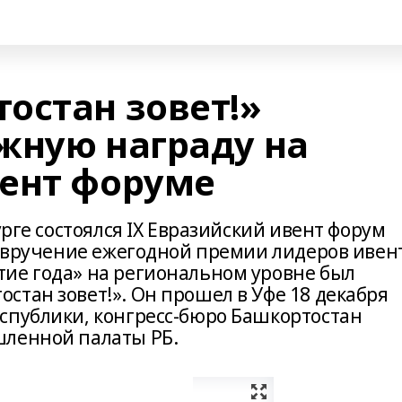
остан зовет!»
жную награду на
ент форуме
урге состоялся IX Евразийский ивент форум
ло вручение ежегодной премии лидеров ивен
ие года» на региональном уровне был
стан зовет!». Он прошел в Уфе 18 декабря
спублики, конгресс-бюро Башкортостан
шленной палаты РБ.