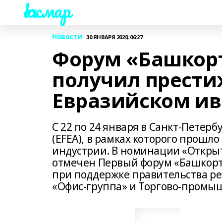
Һаҡмар
Новости
30 ЯНВАРЯ 2020, 06:27
Форум «Башкорт
получил прести
Евразийском ив
С 22 по 24 января в Санкт-Петерб
(EFEA), в рамках которого прош
индустрии. В номинации «Открыт
отмечен Первый форум «Башкорто
при поддержке правительства ре
«Офис-группа» и Торгово-промы