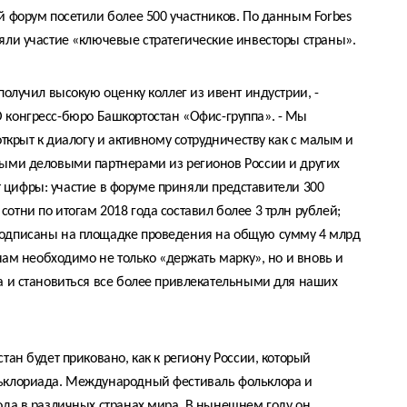
й форум посетили более 500 участников. По данным Forbes
яли участие «ключевые стратегические инвесторы страны».
получил высокую оценку коллег из ивент индустрии, -
О конгресс-бюро Башкортостан «Офис-группа». - Мы
открыт к диалогу и активному сотрудничеству как с малым и
ными деловыми партнерами из регионов России и других
рят цифры: участие в форуме приняли представители 300
отни по итогам 2018 года составил более 3 трлн рублей;
подписаны на площадке проведения на общую сумму 4 млрд
 нам необходимо не только «держать марку», но и вновь и
а и становиться все более привлекательными для наших
тан будет приковано, как к региону России, который
льклориада. Международный фестиваль фольклора и
ода в различных странах мира. В нынешнем году он