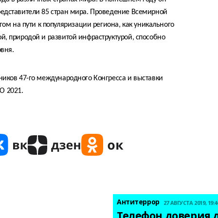
представители 85 стран мира. Проведение Всемирной
м на пути к популяризации региона, как уникального
ой, природой и развитой инфраструктурой, способно
вня.
тников 47-го международного Конгресса и выставки
O 2021.
Антитеррор
27 АВГУСТА 2019, 19:4
Телефон доверия д