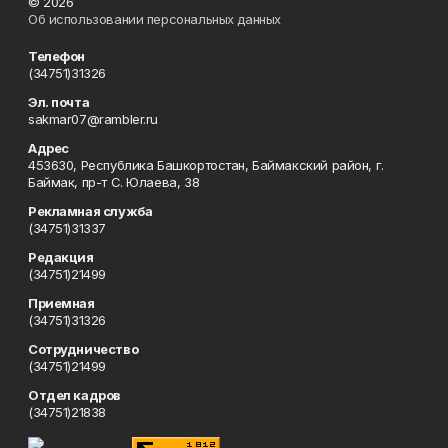
© 2026
Об использовании персональных данных
Телефон
(34751)31326
Эл. почта
sakmar07@rambler.ru
Адрес
453630, Республика Башкортостан, Баймакский район, г.
Баймак, пр-т С. Юлаева, 38
Рекламная служба
(34751)31337
Редакция
(34751)21499
Приемная
(34751)31326
Сотрудничество
(34751)21499
Отдел кадров
(34751)21838