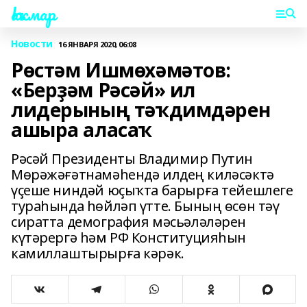
Һаҡмар
Новости
16 ЯНВАРЯ 2020, 06:08
Рөстәм Ишмөхәмәтов:
«Берҙәм Рәсәй» ил
лидерының тәҡдимдәрен
ашыра аласаҡ
Рәсәй Президенты Владимир Путин
Мөрәжәғәтнамәһендә илдең киләсәктә
үҫеше ниндәй юҫыҡта барырға тейешлеге
тураһында һөйләп үтте. Бының өсөн тәү
сиратта демография мәсьәләләрен
күтәрергә һәм РФ Конституцияһын
камиллаштырырға кәрәк.