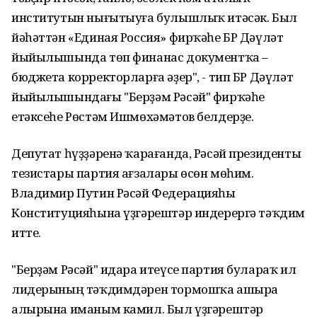
институтын нығытыуға булышлыҡ итәсәк. Был
йәһәттән «Единая Россия» фирҡәһе БР Дәүләт
йыйылышында төп финанас документҡа –
бюджета корректорларға әҙер", - тип БР Дәүләт
йыйылышындағы "Берҙәм Рәсәй" фирҡәһе
етәксеһе Рөстәм Ишмөхәмәтов белдерҙе.
Депутат һүҙҙәренә ҡарағанда, Рәсәй президенты
тезистары партия ағзалары өсөн мөһим.
Владимир Путин Рәсәй Федерацияһы
Конституцияһына үҙгәрештәр индерергә тәҡдим
итте.
"Берҙәм Рәсәй" идара итеүсе партия булараҡ ил
лидерының тәҡдимдәрен тормошҡа ашыра
алырына иманым камил. Был үҙгәрештәр