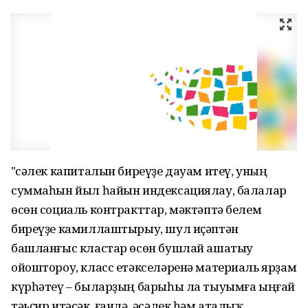
"Әсәлек капиталын биреүҙе дауам итеү, уның
суммаһын йыл һайын индексациялау, балалар
өсөн социаль контракттар, мәктәптә белем
биреүҙе камиллаштырыу, шул иҫәптән
башланғыс кластар өсөн бушлай ашатыу
ойоштороу, класс етәкселәренә материаль ярҙам
күрһәтеү – быларҙың барыһы ла тыуымға ыңғай
тәьҫир итәсәк, ғаилә, әсәлек һәм аталыҡ