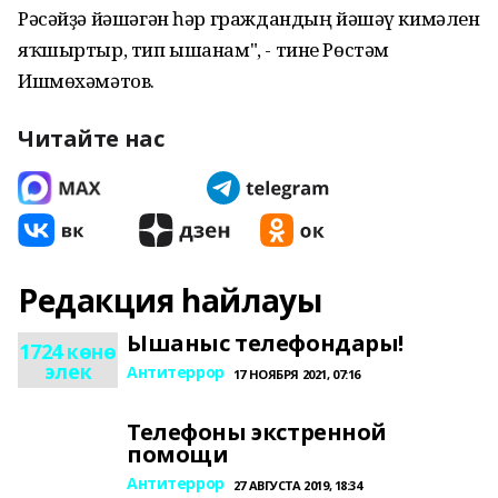
Рәсәйҙә йәшәгән һәр граждандың йәшәү кимәлен
яҡшыртыр, тип ышанам", - тине Рөстәм
Ишмөхәмәтов.
Читайте нас
Редакция һайлауы
Ышаныс телефондары!
1724 көнө
элек
Антитеррор
17 НОЯБРЯ 2021, 07:16
Телефоны экстренной
помощи
Антитеррор
27 АВГУСТА 2019, 18:34