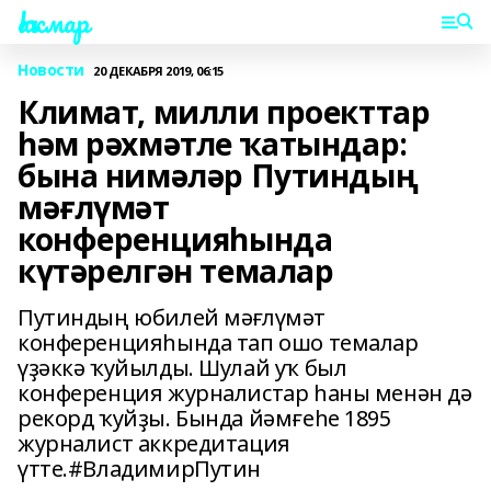
Һаҡмар
Новости
20 ДЕКАБРЯ 2019, 06:15
Климат, милли проекттар
һәм рәхмәтле ҡатындар:
бына нимәләр Путиндың
мәғлүмәт
конференцияһында
күтәрелгән темалар
Путиндың юбилей мәғлүмәт
конференцияһында тап ошо темалар
үҙәккә ҡуйылды. Шулай уҡ был
конференция журналистар һаны менән дә
рекорд ҡуйҙы. Бында йәмғеһе 1895
журналист аккредитация
үтте.#ВладимирПутин