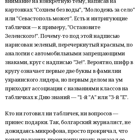
внимание на конкретную тему, написав на
картонках "Сохнем без воды", "Молодежь за село"
или "Севастополь может". Есть и интригующие
таблички — к примеру, "Остановите
Зеленского!". Почему-то под этой надписью
нарисован зеленый, перечеркнутый красным, по
аналогии с автомобильными запрещающими
знаками, круг с надписью "Зе!". Вероятно, шифр в
кругу означает первые две буквы в фамилии
украинского лидера, но первым делом на ум
приходит ассоциация с названиями классов на
табличках к Дню знаний — "1-й "А" или "3-й "Е".
Кто ни готовил ни табличек, ни вопросов —
принес подарки. Так, болгарский журналист, не
дожидаясь микрофона, просто прокричал, что
хочет подарить президенту икону, показал ее