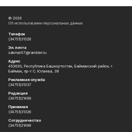
© 2026
Об использовании персональных данных
Телефон
(34751)31326
Эл. почта
sakmar07@rambler.ru
Адрес
453630, Республика Башкортостан, Баймакский район, г.
Баймак, пр-т С. Юлаева, 38
Рекламная служба
(34751)31337
Редакция
(34751)21499
Приемная
(34751)31326
Сотрудничество
(34751)21499