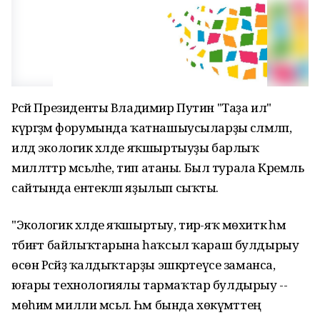
Рәсәй Президенты Владимир Путин "Таҙа ил"
күргәҙмә форумында ҡатнашыусыларҙы сәләмләп,
илдә экологик хәлде яҡшыртыуҙы барлыҡ
милләттәр мәсьәләһе, тип атаны. Был турала Кремль
сайтында ентекләп яҙылып сыҡты.
"Экологик хәлде яҡшыртыу, тирә-яҡ мөхиткә һәм
тәбиғәт байлыҡтарына һаҡсыл ҡараш булдырыу
өсөн Рәсәйҙә ҡалдыҡтарҙы эшкәртеүсе заманса,
юғары технологиялы тармаҡтар булдырыу --
мөһим милли мәсьәлә. Һәм бында хөкүмәттең