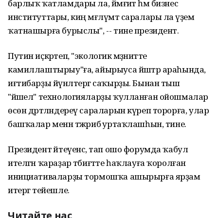
барлыҡ ҡатламдары ла, йәмғиәт һәм бизнес
институттары, киң мәғлүмәт саралары ла әүҙем
ҡатнашырға бурыслы", -- тине президент.
Путин иҫкәртеп, "экологик мәҙәниәтте
камиллаштырыу"ға, айырыуса йәштәр араһында,
иғтибарҙы йүнәлтергә саҡырҙы. Бынан тыш
"йәшел" технологияларҙы ҡулланған ойошмалар
өсөн дәртләндереү сараларын күреп торорға, улар
башҡалар менән тәжрибә уртаҡлашһын, тине.
Президент әйтеүенсә, тап ошо форумда ҡабул
ителгән ҡараҙар тәбиғәтте һаҡлауға ҡоролған
инициативаларҙы тормошҡа ашырырға ярҙам
итергә тейешле.
Читайте нас