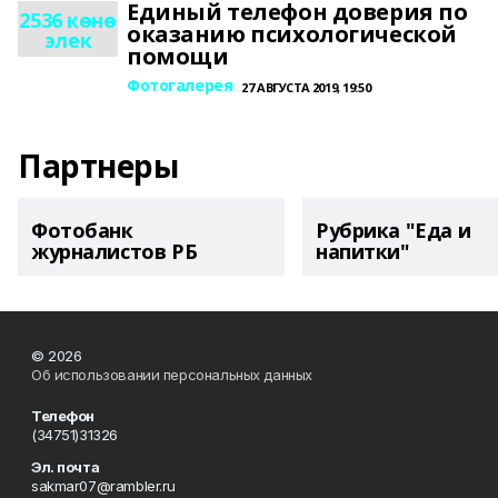
Единый телефон доверия по
2536 көнө
оказанию психологической
элек
помощи
Фотогалерея
27 АВГУСТА 2019, 19:50
Партнеры
Фотобанк
Рубрика "Еда и
журналистов РБ
напитки"
© 2026
Об использовании персональных данных
Телефон
(34751)31326
Эл. почта
sakmar07@rambler.ru