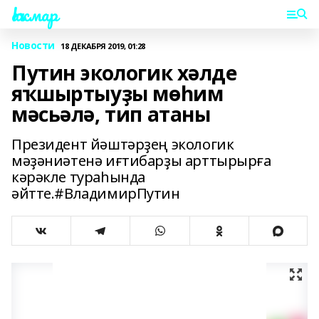
Һаҡмар
Новости
18 ДЕКАБРЯ 2019, 01:28
Путин экологик хәлде
яҡшыртыуҙы мөһим
мәсьәлә, тип атаны
Президент йәштәрҙең экологик
мәҙәниәтенә иғтибарҙы арттырырға
кәрәкле тураһында
әйтте.#ВладимирПутин