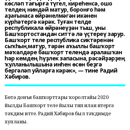
көсләп тағырға түгел, киреһенсә, ошо
телдең ниндәй матур, боронғо һәм
аҙағынаса өйрәнелмәгән икәнен
күрһәтергә кәрәк. Туған телде
республикала өйрәнеүҙән тыш, уны
Башҡортостандан ситтә лә үҫтереү зарур.
Башҡорт теле республика сиктәренән
сыҡһын,матур, тәрән аҡыллы башҡорт
мәҡәлдәре башҡорт телендә аралашҡан
һәр кемдең һүҙлек запасына, рәсәйҙәрҙең
ҡулланылышына инһен өсөн беҙгә
бергәләп уйларға кәрәк», — тине Радий
Хәбиров.
Бөтә донъя башҡорттары ҡоролтайы 2020
йылды Башҡорт теле йылы тип иғлан итергә
тәҡдим итте. Радий Хәбиров был тәҡдимде
хупланы.