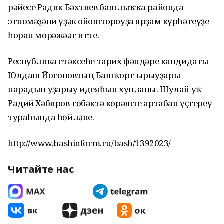
рәйесе Радик Бәхтиев башлыҡҡа районда
этномәҙәни үҙәк ойоштороуҙа ярҙам күрһәтеүҙе
һорап мөрәжәғәт итте.
Республика етәксеһе тарих фәндәре кандидаты
Юлдаш Йосоповтың Башҡорт ырыуҙары
парадын уҙғарыу идеяһын хупланы. Шулай уҡ
Радий Хәбиров төбәктә көрәште артабан үҫтереү
тураһында һөйләне.
http://www.bashinform.ru/bash/1392023/
Читайте нас