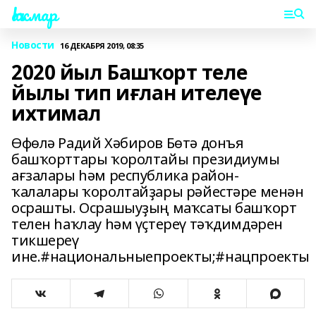
Һаҡмар
Новости
16 ДЕКАБРЯ 2019, 08:35
2020 йыл Башҡорт теле
йылы тип иғлан ителеүе
ихтимал
Өфөлә Радий Хәбиров Бөтә донъя
башҡорттары ҡоролтайы президиумы
ағзалары һәм республика район-
ҡалалары ҡоролтайҙары рәйестәре менән
осрашты. Осрашыуҙың маҡсаты башҡорт
телен һаҡлау һәм үҫтереү тәҡдимдәрен
тикшереү
ине.#национальныепроекты;#нацпроекты