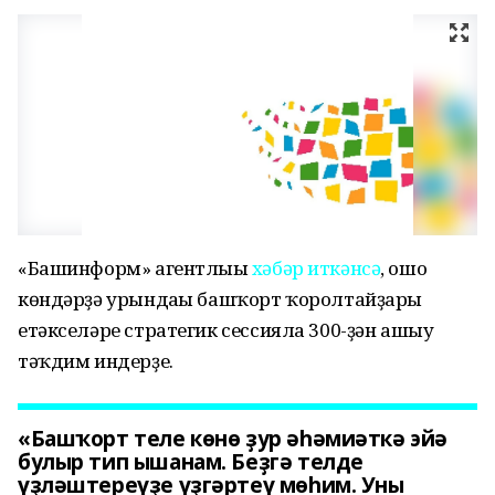
«Башинформ» агентлығы
хәбәр иткәнсә
, ошо
көндәрҙә урындағы башҡорт ҡоролтайҙары
етәкселәре стратегик сессияла 300-ҙән ашыу
тәҡдим индерҙе.
«Башҡорт теле көнө ҙур әһәмиәткә эйә
булыр тип ышанам. Беҙгә телде
үҙләштереүҙе үҙгәртеү мөһим. Уны