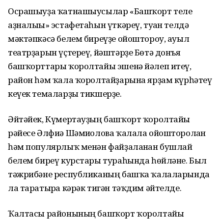
Осрашыуҙа ҡатнашыусылар «Башҡорт теле
аҙналығы» эстафетаһын үткәреү, туған телдә
мәктәпкәсә белем биреүҙе ойоштороу, ауыл
театрҙарын үҫтереү, йәштәрҙе Бөтә донъя
башҡорттары ҡоролтайы эшенә йәлеп итеү,
район һәм ҡала ҡоролтайҙарына ярҙам күрһәтеү
кеүек темаларҙы тикшерҙе.
Әйтәйек, Күмертауҙың башҡорт ҡоролтайы
рәйесе Әлфиә Шәмиғолова ҡалала ойошторолған
һәм популярлыҡ менән файҙаланған бушлай
белем биреү курстары тураһында һөйләне. Был
тәжрибәне республиканың башҡа ҡалаларында
ла таратырға кәрәк тигән тәҡдим әйтелде.
Ҡалтасы районының башҡорт ҡоролтайы