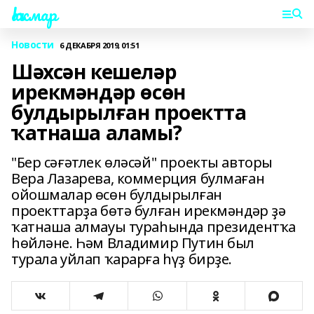
Һаҡмар
Новости
6 ДЕКАБРЯ 2019, 01:51
Шәхсән кешеләр
ирекмәндәр өсөн
булдырылған проектта
ҡатнаша аламы?
"Бер сәғәтлек өләсәй" проекты авторы
Вера Лазарева, коммерция булмаған
ойошмалар өсөн булдырылған
проекттарҙа бөтә булған ирекмәндәр ҙә
ҡатнаша алмауы тураһында президентҡа
һөйләне. Һәм Владимир Путин был
турала уйлап ҡарарға һүҙ бирҙе.