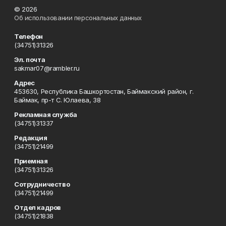
© 2026
Об использовании персональных данных
Телефон
(34751)31326
Эл. почта
sakmar07@rambler.ru
Адрес
453630, Республика Башкортостан, Баймакский район, г.
Баймак, пр-т С. Юлаева, 38
Рекламная служба
(34751)31337
Редакция
(34751)21499
Приемная
(34751)31326
Сотрудничество
(34751)21499
Отдел кадров
(34751)21838