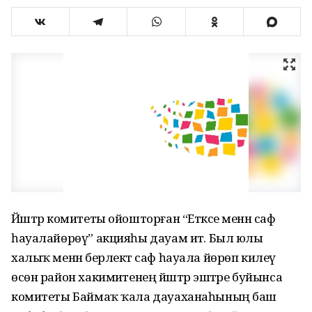
Йәштәр комитеты ойошторған “Етәксе менән саф
һауалайөрөү” акцияһы дауам итә. Был юлы
халыҡ менән берлектә саф һауала йөрөп килеү
өсөн район хакимиәтенең йәштәр эштәре буйынса
комитеты Баймаҡ ҡала дауаханаһының баш