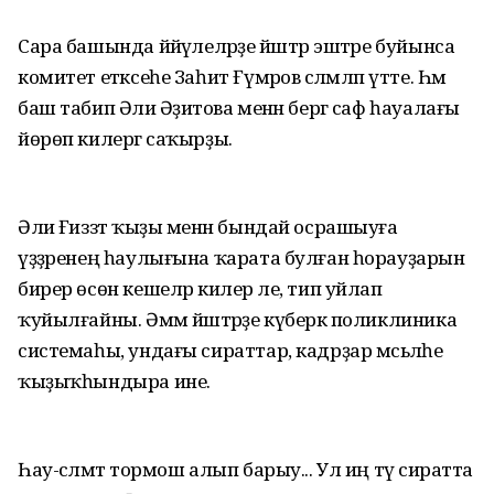
Сара башында йәйәүлеләрҙе йәштәр эштәре буйынса
комитет етәксеһе Заһит Ғүмәров сәләмләп үтте. Һәм
баш табип Әлиә Әҙиәтова менән бергә саф һауалағы
йөрөп килергә саҡырҙы.
Әлиә Ғиззәт ҡыҙы менән бындай осрашыуға
үҙҙәренең һаулығына ҡарата булған һорауҙарын
бирер өсөн кешеләр килер әле, тип уйлап
ҡуйылғайны. Әммә йәштәрҙе күберәк поликлиника
системаһы, ундағы сираттар, кадрҙар мәсьәләһе
ҡыҙыҡһындыра ине.
Һау-сәләмәт тормош алып барыу... Ул иң тәү сиратта