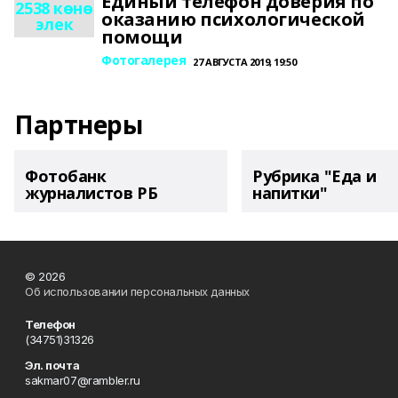
Единый телефон доверия по
2538 көнө
оказанию психологической
элек
помощи
Фотогалерея
27 АВГУСТА 2019, 19:50
Партнеры
Фотобанк
Рубрика "Еда и
журналистов РБ
напитки"
© 2026
Об использовании персональных данных
Телефон
(34751)31326
Эл. почта
sakmar07@rambler.ru