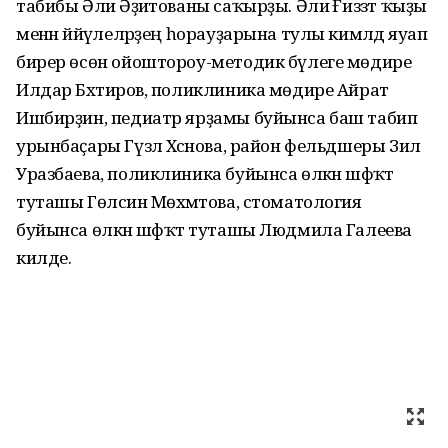
табибы Әлиә Әҙиәтованы саҡырҙы. Әлиә Ғиззәт ҡыҙы
менән йәйәүлеләрҙең һорауҙарына тулы кимәлдә яуап
бирер өсөн ойоштороу-методик бүлеге мөдире
Илдар Бәхтиәров, поликлиника мөдире Айрат
Ишбирҙин, педиатр ярҙамы буйынса баш табип
урынбаҫары Гүзәл Хәсәнова, район фельдшеры Зилә
Уразбаева, поликлиника буйынса өлкән шәфҡәт
туташы Гөлсинә Мөхәмәтова, стоматология
буйынса өлкән шәфҡәт туташы Людмила Галеева
килде.