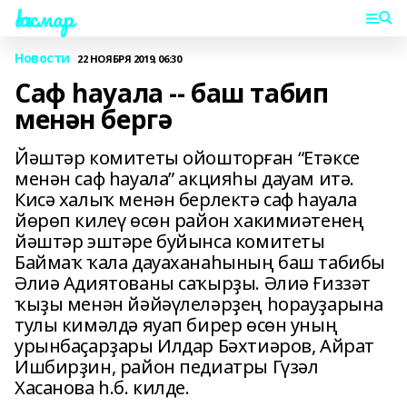
Һаҡмар
Новости
22 НОЯБРЯ 2019, 06:30
Саф һауала -- баш табип
менән бергә
Йәштәр комитеты ойошторған “Етәксе
менән саф һауала” акцияһы дауам итә.
Кисә халыҡ менән берлектә саф һауала
йөрөп килеү өсөн район хакимиәтенең
йәштәр эштәре буйынса комитеты
Баймаҡ ҡала дауаханаһының баш табибы
Әлиә Адиятованы саҡырҙы. Әлиә Ғиззәт
ҡыҙы менән йәйәүлеләрҙең һорауҙарына
тулы кимәлдә яуап бирер өсөн уның
урынбаҫарҙары Илдар Бәхтиәров, Айрат
Ишбирҙин, район педиатры Гүзәл
Хасанова һ.б. килде.