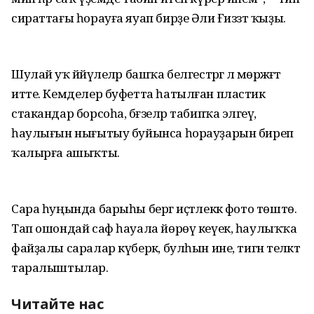
сираттағы һорауға яуап бирҙе Әлиә Ғиззәт ҡыҙы.
Шулай уҡ йәйәүлеләр башҡа белгестәргә лә мөрәжәғәт
итте. Кемделер буфетта һатылған пластик
стакандар борсоһа, бәғзеләр табипҡа эләгеү,
һаулығын нығытыу буйынса һорауҙарын биреп
ҡалырға ашыҡты.
Сара һуңында барыһы бергә иҫтәлеккә фото төштө.
Тап ошондай саф һауала йөрөү кеүек, һаулыҡҡа
файҙалы саралар күберәк, булһын ине, тигән теләктә
таралыштылар.
Читайте нас