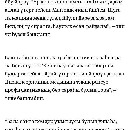
йәйәү йөрөү. “Һәр кеше көнөнә кәм тигәндә 10 мең аҙым
атлап үтергә тейеш. Мин эшкә яҡын йәшәйем. Шуға
ла машина менән түгел, йәйәүләп йөрөргә яратам.
Был, иң тәү сиратта, һаулыҡ өсөн файҙалы”, -- тип
ул һүҙен башланы.
Баш табип шулай уҡ профилактика тураһында
ла һөйләп үтте. “Кеше һаулығына иғтибарлы
булырға тейеш. Ярай, үтер әле, тип йөрөү яҙыҡ эш.
Диспансеризация, медицина тикшеренеүе
профилактиканың бер сараһы булып тора”, --
тине баш табип.
“Бала саҡта кемдер уҡытыусы булып уйнаһа,
мин һәр саҡ үҙемде табип итеп күрер инем”, -- тип