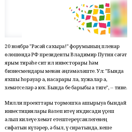
20 ноябрҙә "Рәсәй саҡыра!" форумының пленар
өлөшөндә РФ президенты Владимир Путин сәғәт
ярым тирәһе сит ил инвесторҙары һәм
бизнесмендары менән әңгәмәләште. Ул: "Бында
яҡшы һорауҙар ҙа, насарҙары ла, хужалар ҙа,
хеҙмәтселәр ҙә юҡ. Бында беҙ барыбыҙ ҙа тигеҙ", -- тине.
Милли проекттарҙы тормошҡа ашырыуҙа бындай
инвестицияларҙы йәлеп итеү иҡдисади үҫеш
алып килеүе хеҙмәт етештереүсәнлегенең
сифатын күтәрер, ә был, үҙ сиратында, кеше