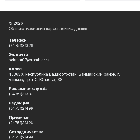
© 2026
Об использовании персональных данных
Телефон
(34751)31326
Эл. почта
sakmar07@rambler.ru
Адрес
453630, Республика Башкортостан, Баймакский район, г.
Баймак, пр-т С. Юлаева, 38
Рекламная служба
(34751)31337
Редакция
(34751)21499
Приемная
(34751)31326
Сотрудничество
(34751)21499