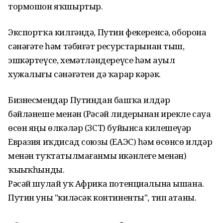
тормошон яҡшыртыр.
Экспортҡа килгәндә, Путин фекеренсә, оборона
сәнәғәте һәм тәбиғәт ресурстарынан тыш,
эшкәртеүсе, хеҙмәтләндереүсе һәм ауыл
хужалығы сәнәғәтен дә ҡарар кәрәк.
Бизнесмендар Путиндан башҡа илдәр
бәйләнеше менән (Рәсәй лидерынан ирекле сауҙа
өсөн яңы өлкәләр (ЗСТ) буйынса килешеүҙәр
Евразия иҡдисад союзы (ЕАЭС) һәм өсөнсө илдәр
менән туҡтатылмағанмы икәнлеге менән)
ҡыҙыҡһынды.
Рәсәй шулай уҡ Африка потенциалына ышана.
Путин уны "киләсәк континенты", тип атаны.