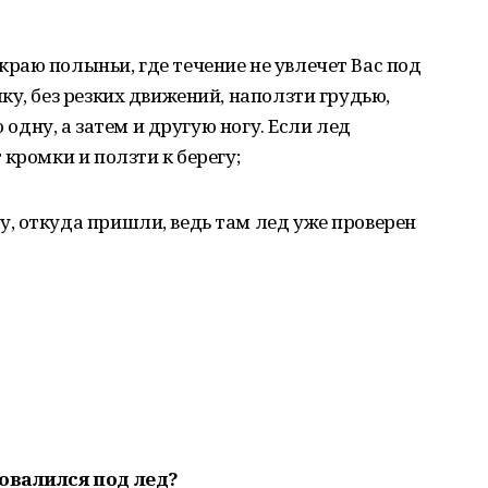
краю полыньи, где течение не увлечет Вас под
ку, без резких движений, наползти грудью,
о одну, а затем и другую ногу. Если лед
кромки и ползти к берегу;
у, откуда пришли, ведь там лед уже проверен
овалился под лед?