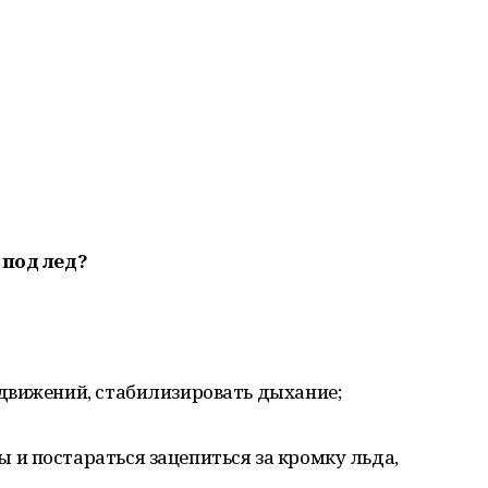
 под лед?
 движений, стабилизировать дыхание;
 и постараться зацепиться за кромку льда,