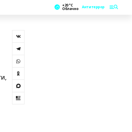
+20 °С
Антитеррор
Облачно
ти,