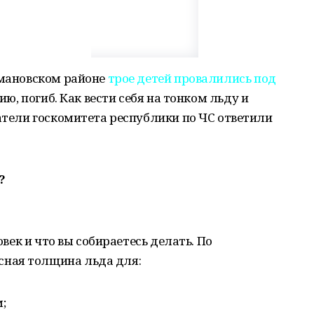
имановском районе
трое детей провалились под
нию, погиб. Как вести себя на тонком льду и
сатели госкомитета республики по ЧС ответили
?
овек и что вы собираетесь делать. По
сная толщина льда для:
;