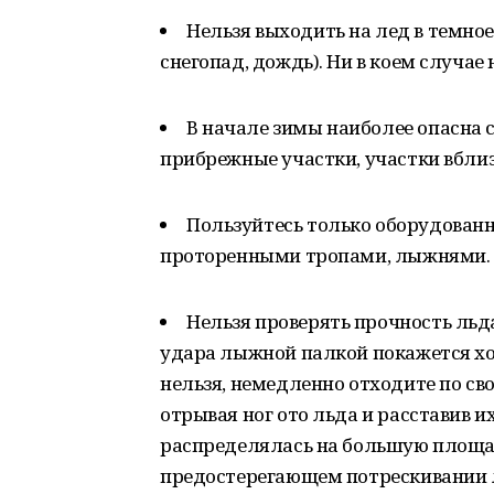
Нельзя выходить на лед в темное
снегопад, дождь). Ни в коем случае 
В начале зимы наиболее опасна 
прибрежные участки, участки вблиз
Пользуйтесь только оборудова
проторенными тропами, лыжнями.
Нельзя проверять прочность льда
удара лыжной палкой покажется хо
нельзя, немедленно отходите по св
отрывая ног ото льда и расставив и
распределялась на большую площад
предостерегающем потрескивании л