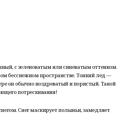
чный, с зеленоватым или синеватым оттенком.
том бесснежном пространстве. Тонкий лед —
уре он обычно ноздреватый и пористый. Такой
ающего потрескивания!
негом. Снег маскирует полыньи, замедляет