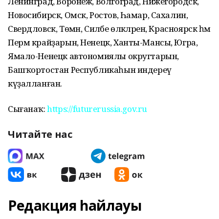
Ленинград, Воронеж, Волгоград, Нижегородск,
Новосибирск, Омск, Ростов, Һамар, Сахалин,
Свердловск, Төмән, Силәбе өлкәләрен, Красноярск һәм
Перм крайҙарын, Ненецк, Ханты-Мансы, Югра,
Ямало-Ненецк автономиялы округтарын,
Башҡортостан Республикаһын индереү
күҙалланған.
Сығанаҡ:
https://futurerussia.gov.ru
Читайте нас
Редакция һайлауы