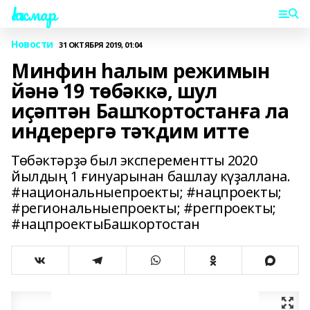
Һаҡмар
Новости
31 ОКТЯБРЯ 2019, 01:04
Минфин һалым режимын
йәнә 19 төбәккә, шул
иҫәптән Башҡортостанға ла
индерергә тәҡдим итте
Төбәктәрҙә был эксперементты 2020
йылдың 1 ғинуарынан башлау күҙаллана.
#национальныепроекты; #нацпроекты;
#региональныепроекты; #регпроекты;
#нацпроектыБашкортостан