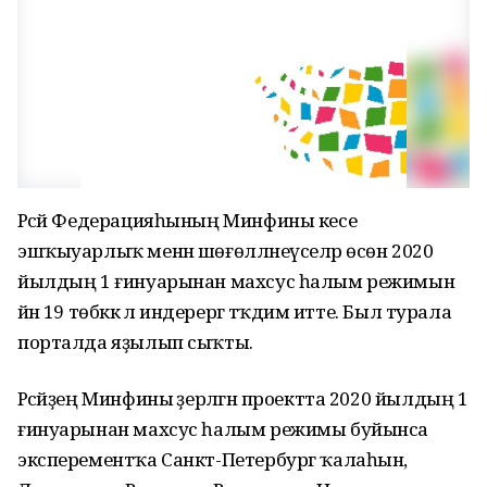
Рәсәй Федерацияһының Минфины кесе
эшҡыуарлыҡ менән шөғөлләнеүселәр өсөн 2020
йылдың 1 ғинуарынан махсус һалым режимын
йәнә 19 төбәккә лә индерергә тәҡдим итте. Был турала
порталда яҙылып сыҡты.
Рәсәйҙең Минфины әҙерләгән проектта 2020 йылдың 1
ғинуарынан махсус һалым режимы буйынса
эксперементҡа Санкт-Петербург ҡалаһын,