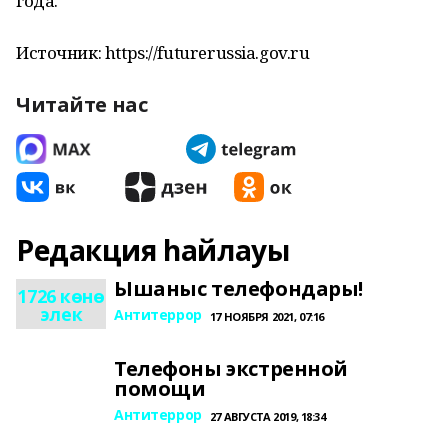
года.
Источник: https://futurerussia.gov.ru
Читайте нас
Редакция һайлауы
Ышаныс телефондары!
1726 көнө
элек
Антитеррор
17 НОЯБРЯ 2021, 07:16
Телефоны экстренной
помощи
Антитеррор
27 АВГУСТА 2019, 18:34