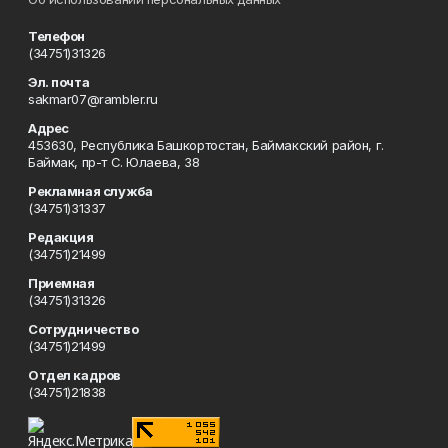
Телефон
(34751)31326
Эл. почта
sakmar07@rambler.ru
Адрес
453630, Республика Башкортостан, Баймакский район, г.
Баймак, пр-т С. Юлаева, 38
Рекламная служба
(34751)31337
Редакция
(34751)21499
Приемная
(34751)31326
Сотрудничество
(34751)21499
Отдел кадров
(34751)21838