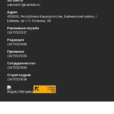
Эл. почта
sakmar07@rambler.ru
Адрес
453630, Республика Башкортостан, Баймакский район, г.
Баймак, пр-т С. Юлаева, 38
Рекламная служба
(34751)31337
Редакция
(34751)21499
Приемная
(34751)31326
Сотрудничество
(34751)21499
Отдел кадров
(34751)21838