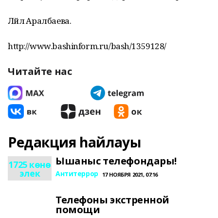
Ләйлә Аралбаева.
http://www.bashinform.ru/bash/1359128/
Читайте нас
Редакция һайлауы
Ышаныс телефондары!
1725 көнө
элек
Антитеррор
17 НОЯБРЯ 2021, 07:16
Телефоны экстренной
помощи