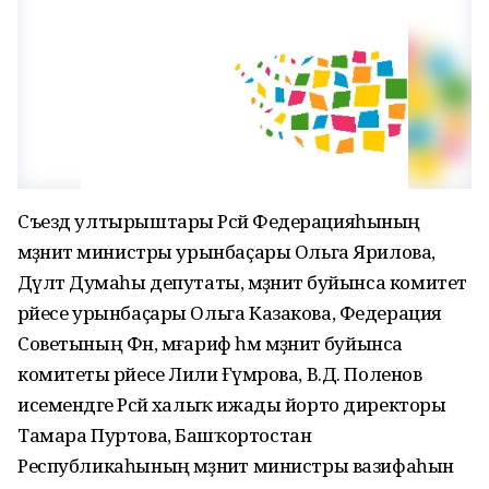
Съезд ултырыштары Рәсәй Федерацияһының
мәҙәниәт министры урынбаҫары Ольга Ярилова,
Дәүләт Думаһы депутаты, мәҙәниәт буйынса комитет
рәйесе урынбаҫары Ольга Казакова, Федерация
Советының Фән, мәғариф һәм мәҙәниәт буйынса
комитеты рәйесе Лилиә Ғүмәрова, В.Д. Поленов
исемендәге Рәсәй халыҡ ижады йорто директоры
Тамара Пуртова, Башҡортостан
Республикаһының мәҙәниәт министры вазифаһын