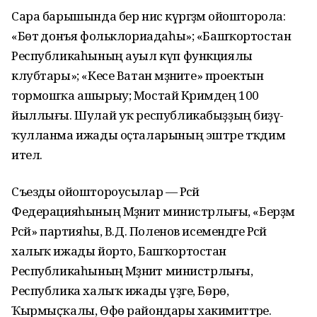
Сара барышында бер нисә күргәҙмә ойошторола:
«Бөтә донъя фольклориадаһы»; «Башҡортостан
Республикаһының ауыл күп функциялы
клубтары»; «Кесе Ватан мәҙәниәте» проектын
тормошҡа ашырыу; Мостай Кәримдең 100
йыллығы. Шулай уҡ республикабыҙҙың биҙәү-
ҡулланма ижады оҫталарының эштәре тәҡдим
ителә.
Съезды ойоштороусылар — Рәсәй
Федерацияһының Мәҙәниәт министрлығы, «Берҙәм
Рәсәй» партияһы, В.Д. Поленов исемендәге Рәсәй
халыҡ ижады йорто, Башҡортостан
Республикаһының Мәҙәниәт министрлығы,
Республика халыҡ ижады үҙәге, Бөрө,
Ҡырмыҫҡалы, Өфө райондары хакимиәттәре.