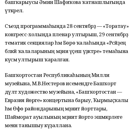
башҡарыусы Әминә Шафиҡова ҡатнашлығында
үткәрелә.
Съезд программаһында 28 сентябрҙә — «Торатау»
конгресс-холында пленар ултырыш, 29 сентябрҙә
тематик секциялар һәм Бөрө ҡалаһында «Рәсәйҙең
бәләкәй ҡалаларының мәҙәни үҫеш үҙәктәре» темаһына
күсмә ултырыш ҡаралған.
Башҡортостан Республикаһының Милли
музейына, М.В.Нестеров исемендәге Башҡорт
дәүләт художество музейына, «Башҡортостан —
Евразия йөрәге» концертына барыу, Ҡырмыҫҡалы
һәм Өфө райондарының мәҙәниәт йорттары,
Шайморат ауылының мәҙәниәт йорто эшмәкәрлеге
менән танышыу күҙаллана.