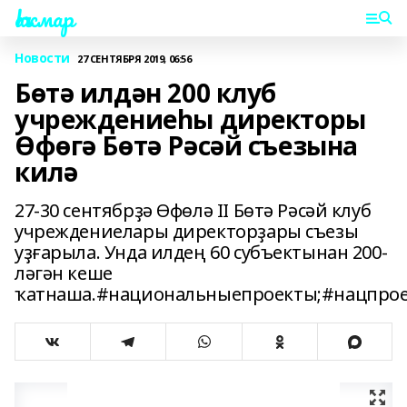
Һаҡмар
Новости
27 СЕНТЯБРЯ 2019, 06:56
Бөтә илдән 200 клуб
учреждениеһы директоры
Өфөгә Бөтә Рәсәй съезына
килә
27-30 сентябрҙә Өфөлә II Бөтә Рәсәй клуб
учреждениелары директорҙары съезы
уҙғарыла. Унда илдең 60 субъектынан 200-
ләгән кеше
ҡатнаша.#национальныепроекты;#нацпрое