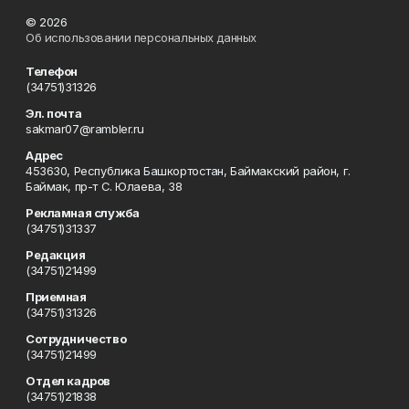
© 2026
Об использовании персональных данных
Телефон
(34751)31326
Эл. почта
sakmar07@rambler.ru
Адрес
453630, Республика Башкортостан, Баймакский район, г.
Баймак, пр-т С. Юлаева, 38
Рекламная служба
(34751)31337
Редакция
(34751)21499
Приемная
(34751)31326
Сотрудничество
(34751)21499
Отдел кадров
(34751)21838