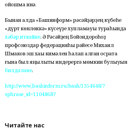
ойошма инә.
Бынан алда «Башинформ» рәсәйҙәрҙең күбеһе
«дүрт көнлөккә» күсеүҙе хупламауы тураһында
хәбәр иткәйне
. Ә Рәсәйҙең Бойондороҡһоҙ
профсоюздар федерацияһы рәйесе Михаил
Шмаков эш хаҡы кимәлен һаҡлап ҡалған осраҡта
ғына был яңылыҡты индерергә мөмкин булыуын
билдәләне
.
http://www.bashinform.ru/bash/1354648/?
sphrase_id=11048687
Читайте нас