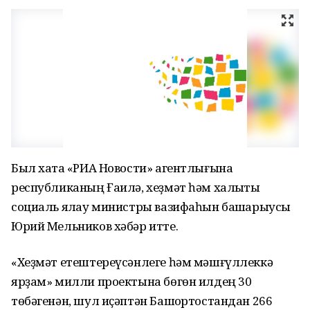
Был хаҡта «РИА Новости» агентлығына
республиканың Ғаилә, хеҙмәт һәм халыҡты
социаль яҡлау министры вазифаһын башҡарыусы
Юрий Мельников хәбәр итте.
«Хеҙмәт етештереүсәнлеге һәм мәшғүллеккә
ярҙам» милли проектына бөгөн илдең 30
төбәгенән, шул иҫәптән Башҡортостандан 266