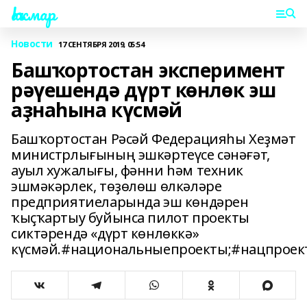
Һаҡмар
Новости
17 СЕНТЯБРЯ 2019, 05:54
Башҡортостан эксперимент
рәүешендә дүрт көнлөк эш
аҙнаһына күсмәй
Башҡортостан Рәсәй Федерацияһы Хеҙмәт
министрлығының эшкәртеүсе сәнәғәт,
ауыл хужалығы, фәнни һәм техник
эшмәкәрлек, төҙөлөш өлкәләре
предприятиеларында эш көндәрен
ҡыҫҡартыу буйынса пилот проекты
сиктәрендә «дүрт көнлөккә»
күсмәй.#национальныепроекты;#нацпроек