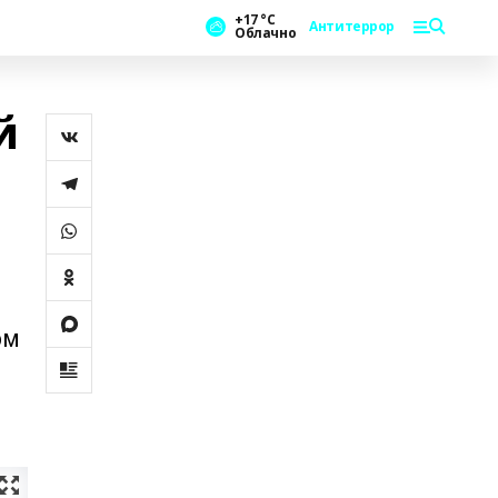
+17 °С
Антитеррор
Облачно
й
ом