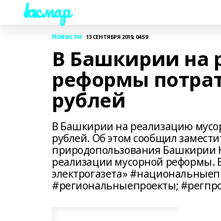
Һаҡмар
Новости
13 СЕНТЯБРЯ 2019, 04:59
В Башкирии на 
реформы потрат
рублей
В Башкирии на реализацию мусо
рублей. Об этом сообщил замести
природопользования Башкирии Н
реализации мусорной реформы. 
электрогазета» #национальныеп
#региональныепроекты; #регпр