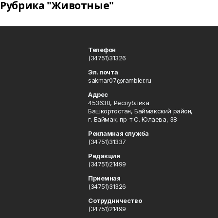
Рубрика "Животные"
Телефон
(34751)31326
Эл. почта
sakmar07@rambler.ru
Адрес
453630, Республика
Башкортостан, Баймакский район,
г. Баймак, пр-т С. Юлаева, 38
Рекламная служба
(34751)31337
Редакция
(34751)21499
Приемная
(34751)31326
Сотрудничество
(34751)21499