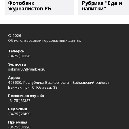
Фотобанк
Рубрика "Еда и
журналистов РБ
напитки"
© 2026
Об использовании персональных данных
Телефон
(34751)31326
Эл. почта
sakmar07@rambler.ru
Адрес
453630, Республика Башкортостан, Баймакский район, г.
Баймак, пр-т С. Юлаева, 38
Рекламная служба
(34751)31337
Редакция
(34751)21499
Приемная
(34751)31326