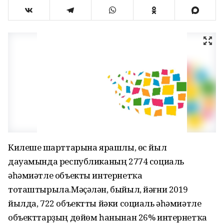
Килешеү шарттарына ярашлы, өс йыл
дауамында республиканың 2774 социаль
әһәмиәтле объекты интернетҡа
тоташтырыла.Мәҫәлән, быйыл, йәғни 2019
йылда, 722 объектты йәки социаль әһәмиәтле
объекттарҙың дөйөм һанынан 26% интернетҡа