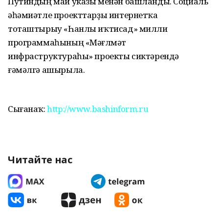
Путиндың май указы менән башланды. Социаль
әһәмиәтле проекттарҙы интернетҡа
тоташтырыу «Һанлы иҡтисад» милли
программаһының «Мәғлүмәт
инфраструктураһы» проекты сиктәрендә
ғәмәлгә ашырыла.
Сығанаҡ:
http://www.bashinform.ru
Читайте нас