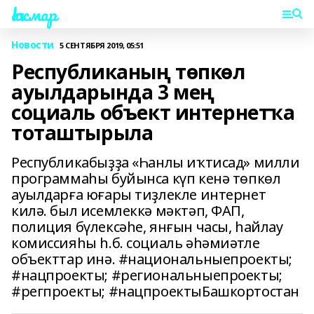
Һаҡмар
Новости
5 СЕНТЯБРЯ 2019, 05:51
Республиканың төпкөл
ауылдарында 3 мең
социаль объект интернетҡа
тоташтырыла
Республикабыҙҙа «Һанлы иҡтисад» милли
программаһы буйынса күп кенә төпкөл
ауылдарға юғары тиҙлекле интернет
килә. был исемлеккә мәктәп, ФАП,
полиция бүлексәһе, янғын часы, һайлау
комиссияһы һ.б. социаль әһәмиәтле
объекттар инә. #национальныепроекты;
#нацпроекты; #региональныепроекты;
#регпроекты; #нацпроектыБашкортостан