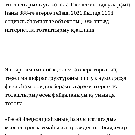
тоташтырылыуы көтөлә. Икенсе йылда уларҙың
һаны 888-гә етергә тейеш. 2021 йылда 1164
социаль әһәмиәтле объектты (40% ашыу)
интернетҡа тоташтырыу күҙаллана.
Эштәр тамамланғас, элемтә операторының
төҙөлгән инфраструктураны ошо уҡ ауылдарҙа
физик һәм юридик берәмектәрҙе интернетҡа
тоташтырыу өсөн файҙаланыуы күҙ уңында
тотола.
«Рәсәй Федерацияһының һанлы иҡтисады»
милли программаһы ил президенты Владимир