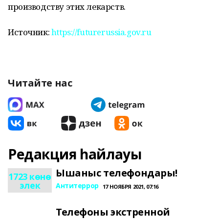
производству этих лекарств.
Источник:
https://futurerussia.gov.ru
Читайте нас
Редакция һайлауы
Ышаныс телефондары!
1723 көнө
элек
Антитеррор
17 НОЯБРЯ 2021, 07:16
Телефоны экстренной