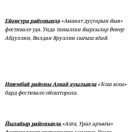
Ейәнсура районында
«Аманат дуҫтарын йыя»
фестивале уҙа. Унда танылған йырсылар Венер
Абдуллин, Вилдан Яруллин сығыш яһай.
Ишембай районы Аҙнай ауылында
«Ҡош юлы»
бард фестивале ойошторола.
Йылайыр районында
«Алға, Урал аръяғы»