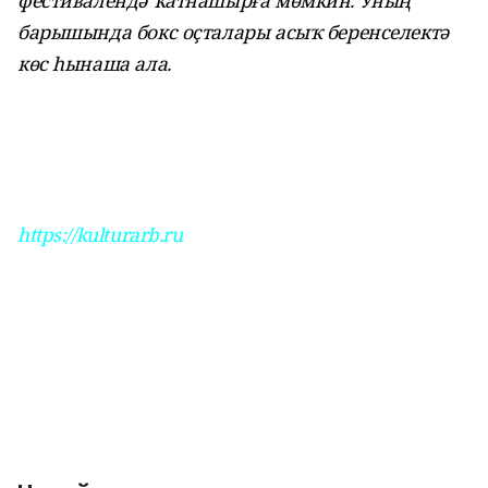
фестивалендә ҡатнашырға мөмкин. Уның
барышында бокс оҫталары асыҡ беренселектә
көс һынаша ала.
https://kulturarb.ru