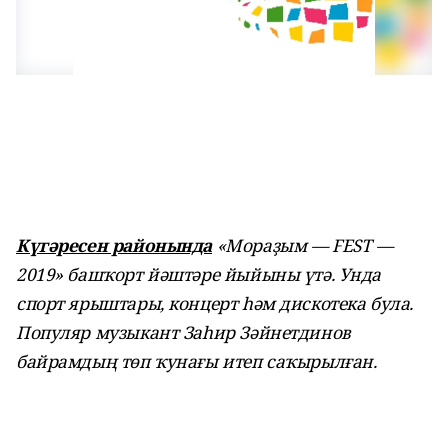
Күгәресен районында
«Мораҙым — FEST —
2019» башҡорт йәштәре йыйыны үтә. Унда
спорт ярыштары, концерт һәм дискотека була.
Популяр музыкант Заһир Зәйнетдинов
байрамдың төп ҡунағы итеп саҡырылған.