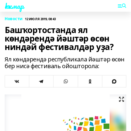
Һаҡмар
Новости
12 ИЮЛЯ 2019, 08:43
Башҡортостанда ял
көндәрендә йәштәр өсөн
ниндәй фестивалдәр уҙа?
Ял көндәрендә республикала йәштәр өсөн
бер нисә фестиваль ойошторола: