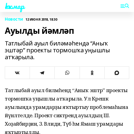
Һаҡмар
Новости
12 ИЮНЯ 2018, 18:30
Ауылды йәмләп
Татлыбай ауыл биләмәһендә “Аныҡ
эштәр” проекты тормошҡа уңышлы
атҡарыла.
Татлыбай ауыл биләмәһендә “Аныҡ эштәр” проекты
тормошҡа уңышлы атҡарыла. Ул Кәрешкә
ауылында урамдарҙы яҡтыртыу проблемаһына
йүнәлтелде. Проект сиктәрендә ауылдың Ш.
Хоҙайбирҙин, З. Вәлиди, Түбә һәм Ямаш урамдары
яҡтыртылды.