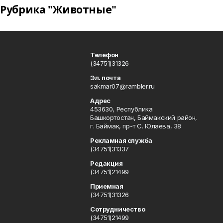
Рубрика "Животные"
Телефон
(34751)31326
Эл. почта
sakmar07@rambler.ru
Адрес
453630, Республика
Башкортостан, Баймакский район,
г. Баймак, пр-т С. Юлаева, 38
Рекламная служба
(34751)31337
Редакция
(34751)21499
Приемная
(34751)31326
Сотрудничество
(34751)21499