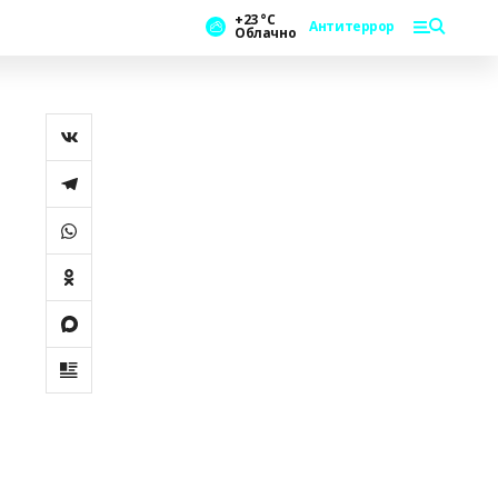
+23 °С
Антитеррор
Облачно