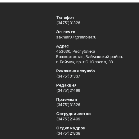
Телефон
(34751)31326
Эл. почта
sakmar07@rambler.ru
Адрес
453630, Республика
Башкортостан, Баймакский район,
г. Баймак, пр-т С. Юлаева, 38
Рекламная служба
(34751)31337
Редакция
(34751)21499
Приемная
(34751)31326
Сотрудничество
(34751)21499
Отдел кадров
(34751)21838