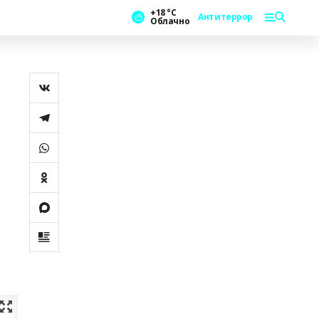
+18 °С
Антитеррор
Облачно