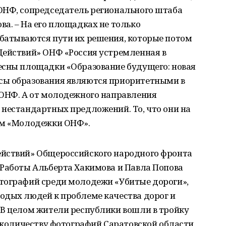
ОНФ, сопредседатель регионального штаба
а. – На его площадках не только
батываются пути их решения, которые потом
Действий» ОНФ «Россия устремленная в
есны площадки «Образование будущего: новая
сы образования являются приоритетными в
 ОНФ. А от молодежного направления
 нестандартных предложений. То, что они на
ам «Молодежки ОНФ».
ействий» Общероссийского народного фронта
 Работы Альберта Хакимова и Павла Попова
тографий среди молодежи «Убитые дороги»,
одых людей к проблеме качества дорог и
 В целом жители республики вошли в тройку
о количеству фотографий Саратовской области