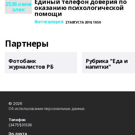
Единый телефон доверия по
2536 көнө
оказанию психологической
элек
помощи
Фотогалерея
27 АВГУСТА 2019, 19:50
Партнеры
Фотобанк
Рубрика "Еда и
журналистов РБ
напитки"
© 2026
Об использовании персональных данных
Телефон
(34751)31326
Эл. почта