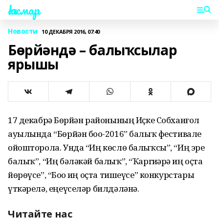
Һаҡмар
Новости
10 ДЕКАБРЯ 2016, 07:40
Бөрйәндә – балыҡсылар
ярышы
17 декабрҙә Бөрйән районының Иҫке Собханғол
ауылында “Бөрйән боҙо-2016” балыҡ фестивале
ойошторола. Унда “Иң көслө балыҡсы”, “Иң эре
балыҡ”, “Иң бәләкәй балыҡ”, “Ҡаргиҙәрҙә иң оҫта
йөрөүсе”, “Боҙҙо иң оҫта тишеүсе” конкурстары
үткәрелә, еңеүселәр билдәләнә.
Читайте нас