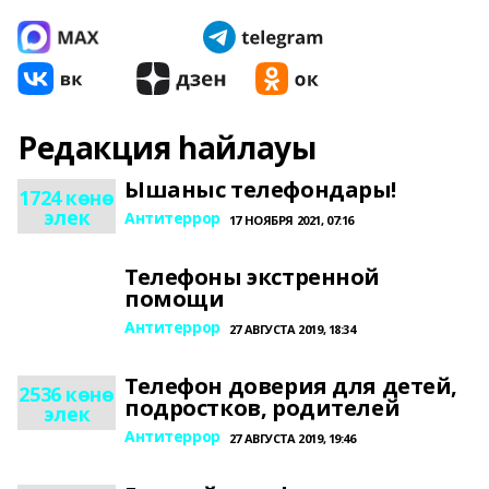
Редакция һайлауы
Ышаныс телефондары!
1724 көнө
элек
Антитеррор
17 НОЯБРЯ 2021, 07:16
Телефоны экстренной
помощи
Антитеррор
27 АВГУСТА 2019, 18:34
Телефон доверия для детей,
2536 көнө
подростков, родителей
элек
Антитеррор
27 АВГУСТА 2019, 19:46